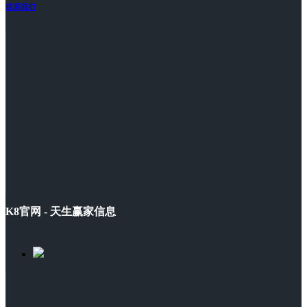
联系我们
K8官网 - 天生赢家信息