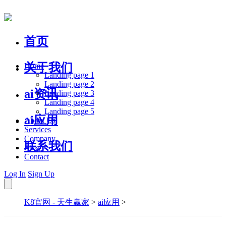
首页
关于我们
Home
Landing page 1
Landing page 2
ai资讯
Landing page 3
Landing page 4
Landing page 5
ai应用
About Us
Services
Company
联系我们
Blog
Contact
Log In
Sign Up
K8官网 - 天生赢家
>
ai应用
>