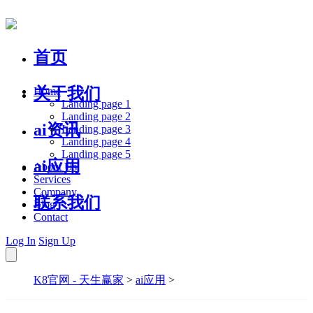
首页
关于我们
Home
Landing page 1
Landing page 2
ai资讯
Landing page 3
Landing page 4
Landing page 5
ai应用
About Us
Services
Company
联系我们
Blog
Contact
Log In
Sign Up
K8官网 - 天生赢家
>
ai应用
>