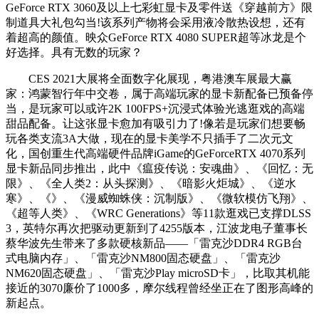
GeForce RTX 3060及以上七彩虹显卡及零件送《穿越前方》限
制道具大礼包勾当!该系列产物将会采用液冷散热设想，还有
着超高的颜值。映众GeForce RTX 4080 SUPER超等冰龙是个
好选择。具有无数的玩家？
CES 2021大展将全面数字化展现，粤港澳车展最大赢
家：鸿蒙智行年中交卷，属于高端玩家的显卡新配备已预备停
当，是玩家可以或许2K 100FPS+沉浸式体验光逃逛戏的高端
甜品配备。让这张显卡愈加有吸引力了!像若是玩家们想要畅
玩各类支流3A大做，现在的显卡美学不只插手了二次元文
化，国创重生代高端硬件品牌iGame的GeForceRTX 4070系列
显卡新品同步推出，此中《瘟疫传说：安魂曲》、《回忆：无
限》、《全人类2：从头探测》、《暗影火炬城》、《逆水
寒》、《》、《漫威蜘蛛侠：沉制版》、《微软模仿飞翔》、
《超等人类》、《WRC Generations》等11款逛戏已支撑DLSS
3，英特尔再次把驱动更新到了4255版本，江波龙电子董事长
蔡华波先生带来了多款硬核新品——「雷克沙DDR4 RGB台
式电脑内存」、「雷克沙NM800固态硬盘」、「雷克沙
NM620固态硬盘」、「雷克沙Play microSD卡」，比取其机能
接近的3070廉价了1000多，摩尔线程曾经坐正在了图形高峰的
新起点。