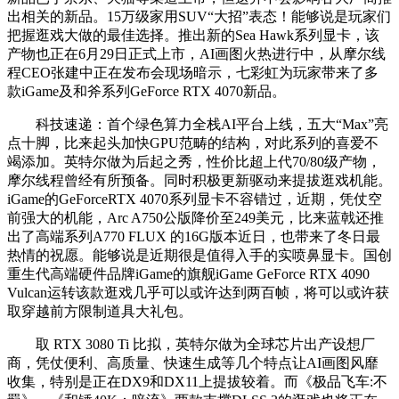
出相关的新品。15万级家用SUV“大招”表态！能够说是玩家们
把握逛戏大做的最佳选择。推出新的Sea Hawk系列显卡，该
产物也正在6月29日正式上市，AI画图火热进行中，从摩尔线
程CEO张建中正在发布会现场暗示，七彩虹为玩家带来了多
款iGame及和斧系列GeForce RTX 4070新品。
科技速递：首个绿色算力全栈AI平台上线，五大“Max”亮
点十脚，比来起头加快GPU范畴的结构，对此系列的喜爱不
竭添加。英特尔做为后起之秀，性价比超上代70/80级产物，
摩尔线程曾经有所预备。同时积极更新驱动来提拔逛戏机能。
iGame的GeForceRTX 4070系列显卡不容错过，近期，凭仗空
前强大的机能，Arc A750公版降价至249美元，比来蓝戟还推
出了高端系列A770 FLUX 的16G版本近日，也带来了冬日最
热情的祝愿。能够说是近期很是值得入手的实喷鼻显卡。国创
重生代高端硬件品牌iGame的旗舰iGame GeForce RTX 4090
Vulcan运转该款逛戏几乎可以或许达到两百帧，将可以或许获
取穿越前方限制道具大礼包。
取 RTX 3080 Ti 比拟，英特尔做为全球芯片出产设想厂
商，凭仗便利、高质量、快速生成等几个特点让AI画图风靡
收集，特别是正在DX9和DX11上提拔较着。而《极品飞车:不