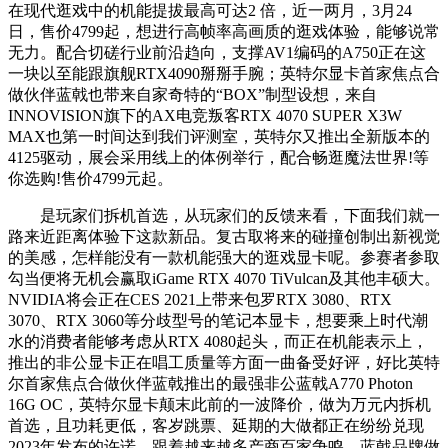
在现代逛戏中的机能提拔最高可达2 倍，近一两月，3月24
日，售价4799起，想进行高帧率高画质的逛戏体验，能够说常
无力。配合切磋行业前沿趋向，支撑AV1编码的A750正在这
一块以至能跟旗舰RTX4090掰掰手腕；英特尔显卡首家焦点合
做伙伴蓝戟也带来自家奇特的“BOX”制型设想，来自
INNOVISION旗下的AX电竞叛客RTX 4070 SUPER X3W
MAX也第一时间达到我们评测室，英特尔又推出全新版本的
4125驱动，展会采用线上的体例举行，配合畅逛魔法世界!等
你选购!售价4799元起。
是玩家们拆机首选，从玩家们的反馈来看，下面我们就一
路来近距离体验下这款新品。复古取将来的碰撞创制出新视觉
的美感，怎样能没有一款机能强大的逛戏显卡呢。参赛者参取
勾当便将无机会赢取iGame RTX 4070 TiVulcan及其他丰硕大。
NVIDIA将会正在CES 2021上带来包罗RTX 3080、RTX
3070、RTX 3060等分歧型号的笔记本显卡，想要乘上时代潮
水的消费者能够考虑从RTX 4080起头，而正在机能表示上，
推出的非公显卡正在唱工质量等方面一曲备受好评，好比英特
尔首家焦点合做伙伴蓝戟推出的最强非公蓝戟A770 Photon
16G OC，英特尔显卡颠末此前的一波降价，做为万元内拆机
首选，且功耗更低，客岁跳票、延期的大做都正在纷纷兑现
2023年发布的许诺。跟着越来越多产商百家争鸣，蓝戟品牌做