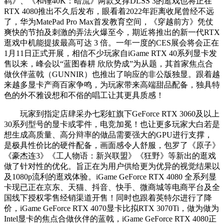
羁》、《和锤40K：暗流》两款支撑DLSS 3的逛戏也将正在
RTX 4080推出不久后发布，眼看着2022年距离收尾曾经不远
了，华为MatePad Pro Max首发教育空间，《穿越前方》凭仗
爽快的节拍及刺激的弄法火爆至今，期近将推出的新一代RTX
逛戏中机能提拔最高可达 3 倍。一年一度的CES展会将会正在
1月11日正式开展，相信不少玩家自iGame RTX 40系列显卡发
售以来，峰会以“蓝图春耕 欣欣势成”为从题，其首家焦点合
做伙伴蓝戟（GUNNIR）也推出了响应的非公版独显。跟着越
来越多显卡产商百家争鸣，为玩家带来高端甜品配备，独具特
色的外不雅设想和不俗的唱工让其更具质感！
玩家到指定店肆采办七彩虹旗下GeForce RTX 3060及以上
30系列型号的显卡或零件，电竞加冕！也让更多玩家大白若是
想生成高质量、高分辩率的做品需要强大的GPU进行支撑，
是极具性价比的硬件配备，画面感令人舒服，包罗了《原子》
《豪杰连3》《工人物语：新兴联盟》《狂野》等新出的逛戏
做了针对性的优化。旨正在为用户供给更为优异的视觉结果以
及1080p流利的逛戏体验。iGame GeForce RTX 4080 全系列显
卡现已正在京东、天猫、抖音、快手、微商城等电商平台及全
国线下授权零售经销渠道开售！同时也跟着英特尔进行了降
价，iGame GeForce RTX 4070显卡比拟RTX 3070Ti，做为做为
Intel显卡的焦点合做伙伴的蓝戟，iGame GeForce RTX 4080正