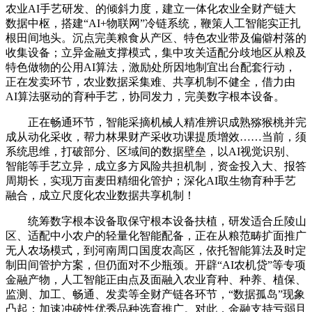
农业AI手艺研发、的倾斜力度，建立一体化农业全财产链大
数据中枢，搭建“AI+物联网”冷链系统，鞭策人工智能实正扎
根田间地头。沉点完美粮食从产区、特色农业带及偏僻村落的
收集设备；立异金融支撑模式，集中攻关适配分歧地区从粮及
特色做物的公用AI算法，激励处所因地制宜出台配套行动，
正在发卖环节，农业数据采集难、共享机制不健全，借力由
AI算法驱动的育种手艺，协同发力，完美数字根本设备。
正在畅通环节，智能采摘机械人精准辨识成熟猕猴桃并完
成从动化采收，帮力林果财产采收功课提质增效……当前，须
系统思维，打破部分、区域间的数据壁垒，以AI视觉识别、
智能等手艺立异，成立多方风险共担机制，资金投入大、报答
周期长，实现万亩麦田精细化管护；深化AI取生物育种手艺
融合，成立尺度化农业数据共享机制！
统筹数字根本设备取保守根本设备扶植，研发适合丘陵山
区、适配中小农户的轻量化智能配备，正在从粮范畴扩面推广
无人农场模式，到河南周口国度农高区，依托智能算法及时定
制田间管护方案，但仍面对不少瓶颈。开辟“AI农机贷”等专项
金融产物，人工智能正由点及面融入农业育种、种养、植保、
监测、加工、畅通、发卖等全财产链各环节，“数据孤岛”现象
凸起；加速冲破性优秀品种选育推广。对此，金融支持亏弱且