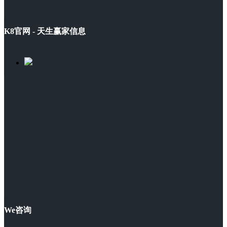
K8官网 - 天生赢家信息
We咨询