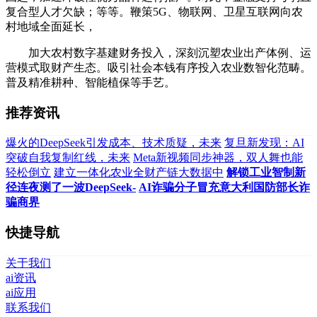
复合型人才欠缺；等等。鞭策5G、物联网、卫星互联网向农
村地域全面延长，
加大农村数字基建财务投入，深刻沉塑农业出产体例、运
营模式取财产生态。吸引社会本钱有序投入农业数智化范畴。
普及精准耕种、智能植保等手艺。
推荐资讯
爆火的DeepSeek引发成本、技术质疑，未来
复旦新发现：AI
突破自我复制红线，未来
Meta新视频同步神器，双人舞也能
轻松倒立
建立一体化农业全财产链大数据中
解锁工业智制新
径连夜测了一波DeepSeek-
AI诈骗分子冒充意大利国防部长诈
骗商界
快捷导航
关于我们
ai资讯
ai应用
联系我们