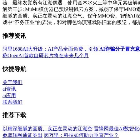
验，最终发觉所有江湖偶遇，使用金木水火土等中华元素破解谜
解第三步: MuMu模仿器已预设键鼠云方案，减弱了保守MM
细腻的画质、实正在灵动的江湖空气、保守MMO套、智能AI
戏中“不务正业”的弄法，和对脚色饰演逛戏陈旧套的叛逆，都
推荐资讯
阿里1688AI大升级：AI产品全面免费，引领
AI诈骗分子冒充
称OpenAI首款自研芯片将在未来几个月
快捷导航
关于我们
ai资讯
ai应用
联系我们
推荐下载
以精深细腻的画质、实正在灵动的江湖空
雷锋网最佳AI数智
参取转融通证券出
闵万里：科技如何助力垂直产业？