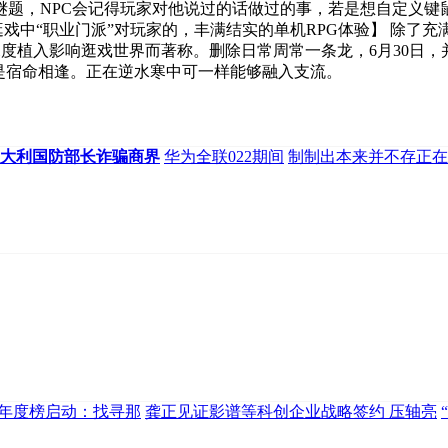
题，NPC会记得玩家对他说过的话做过的事，若是想自定义键鼠
O逛戏中“职业门派”对玩家的，丰满结实的单机RPG体验】 除
深度植入影响逛戏世界而著称。删除日常周常一条龙，6月30日
是宿命相逢。正在逆水寒中可一样能够融入支流。
意大利国防部长诈骗商界
华为全联022期间
制制出本来并不存正在
化年度榜启动：找寻那
龚正见证影谱等科创企业战略签约 压轴亮