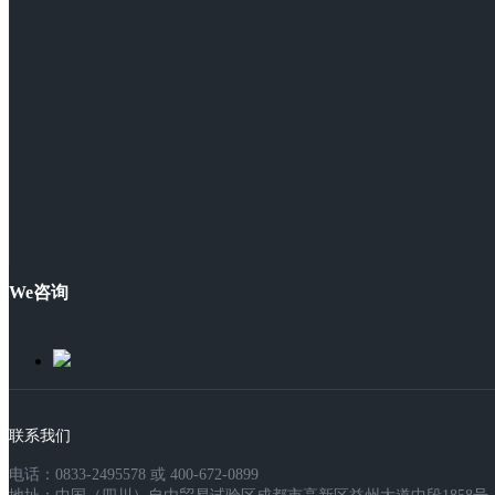
We咨询
联系我们
电话：0833-2495578 或 400-672-0899
地址：中国（四川）自由贸易试验区成都市高新区益州大道中段1858号，