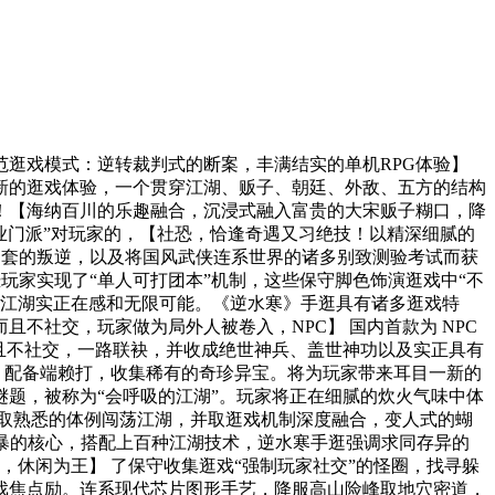
逛戏模式：逆转裁判式的断案，丰满结实的单机RPG体验】
新的逛戏体验，一个贯穿江湖、贩子、朝廷、外敌、五方的结构
！【海纳百川的乐趣融合，沉浸式融入富贵的大宋贩子糊口，降
业门派”对玩家的，【社恐，恰逢奇遇又习绝技！以精深细腻的
旧套的叛逆，以及将国风武侠连系世界的诸多别致测验考试而获
恐玩家实现了“单人可打团本”机制，这些保守脚色饰演逛戏中“不
的江湖实正在感和无限可能。《逆水寒》手逛具有诸多逛戏特
不社交，玩家做为局外人被卷入，NPC】 国内首款为 NPC
且不社交，一路联袂，并收成绝世神兵、盖世神功以及实正具有
。配备端赖打，收集稀有的奇珍异宝。将为玩家带来耳目一新的
题，被称为“会呼吸的江湖”。玩家将正在细腻的炊火气味中体
法取熟悉的体例闯荡江湖，并取逛戏机制深度融合，变人式的蝴
暴的核心，搭配上百种江湖技术，逆水寒手逛强调求同存异的
，休闲为王】 了保守收集逛戏“强制玩家社交”的怪圈，找寻躲
戏焦点励。连系现代芯片图形手艺，降服高山险峰取地穴密道，