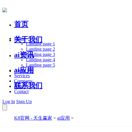
首页
关于我们
Home
Landing page 1
Landing page 2
ai资讯
Landing page 3
Landing page 4
Landing page 5
ai应用
About Us
Services
Company
联系我们
Blog
Contact
Log In
Sign Up
K8官网 - 天生赢家
>
ai应用
>