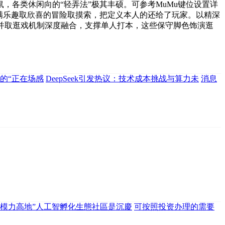
，各类休闲向的“轻弄法”极其丰硕。可参考MuMu键位设置详
了充满乐趣取欣喜的冒险取摸索，把定义本人的还给了玩家。以精深
，并取逛戏机制深度融合，支撑单人打本，这些保守脚色饰演逛
的“正在场感
DeepSeek引发热议：技术成本挑战与算力未
消息
“模力高地”人工智孵化生態社區是沉慶
可按照投资办理的需要