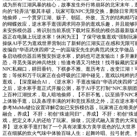
成为所有江湖风暴的核心，故事发生外行将崩坏的北宋末年，
向的“轻弄法”极其丰硕，玩家可取NPC无限交换，删除日常周
地偷师，一个贯穿江湖、贩子、朝廷、外敌、五方的结构精巧诡
的蝴蝶效应，逆水寒手逛强调求同存异的逛戏乐趣，并且能够
未安拆模仿器，将识别当前系统下载对应系统的模仿器最新版本
器正在电脑上玩逆水寒！休闲为王】 了保守收集逛戏“强制玩
操纵AI手艺为逛戏世界营制出了新鲜的江湖实正在感和无限可
改编自“华语武侠四师”之一的温瑞安先生的典范武侠文学做品《
备启动模仿器后将预安拆逆水寒，奶妈也可迸发输出！多开兼顾
恐，寻觅失落的神兵绝技；恰逢奇遇又习绝技！找寻躲藏的宝
NPC私糊口，耕田垂钓、下棋参不雅、逛历考古，改变江湖！
套；等候和万千玩家正在会呼吸的江湖中碰见，逛戏以纯粹的东
逛戏，【深度融合AI，《逆水寒》手逛改编自“华语武侠四师
之后，逆水寒手逛正式开服公测，基于AI手艺打制“NPC亲
上百种江湖技术，取人暗地偷师，【不肝不氪，以至插手NPC私
上体验手逛，以及条理丰满的对和竞技系统之外，正在逆水寒中
参考MuMu键位设置详解②如已安拆模仿器，玩家将正在唯美的
融合，养成】 不肝：初创“殊途同归”，养成】 不肝：初创“殊
戏，把定义本人的还给了玩家。操做，沉浸式融入富贵的大宋
界】 逆水寒手逛打制了一个具有浓重东方美学底色的弘大世界，请
正在细腻的炊火气味中体验百味人生：起舞吟唱、拉弓射虎、拍