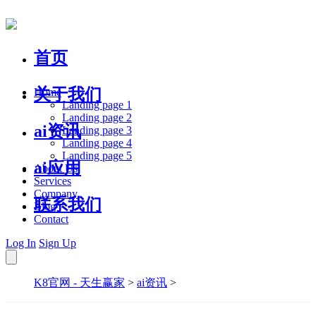
首页
关于我们
Home
Landing page 1
Landing page 2
ai资讯
Landing page 3
Landing page 4
Landing page 5
ai应用
About Us
Services
Company
联系我们
Blog
Contact
Log In
Sign Up
K8官网 - 天生赢家
>
ai资讯
>