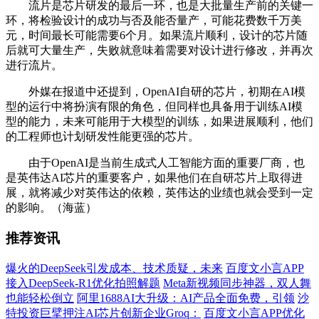
流片是芯片研发的最后一环，也是大批量生产前的关键一
环，将检验设计的成功与否及能否量产，可能花费数千万美
元，时间最长可能需要6个月。如果流片顺利，设计的芯片随
后就可大量生产，失败就意味着需要对设计进行修改，并再次
进行流片。
外媒在报道中还提到，OpenAI自研的芯片，初期在AI模
型的运行中将扮演有限的角色，但同样也具备用于训练AI模
型的能力，未来可能用于大模型的训练，如果进展顺利，他们
的工程师也计划研发性能更强的芯片。
由于OpenAI是当前生成式人工智能方面的重要厂商，也
是英伟达AI芯片的重要客户，如果他们在自研芯片上取得进
展，就将减少对英伟达的依赖，英伟达的业绩也就会受到一定
的影响。（海蓝）
推荐资讯
爆火的DeepSeek引发成本、技术质疑，未来
百度文小言APP
接入DeepSeek-R1优化拍照解题
Meta新视频同步神器，双人舞
也能轻松倒立
阿里1688AI大升级：AI产品全面免费，引领
沙
特投资巨擘押注AI芯片创新企业Groq：
百度文小言APP优化