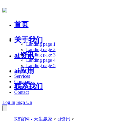
首页
关于我们
Home
Landing page 1
Landing page 2
ai资讯
Landing page 3
Landing page 4
Landing page 5
ai应用
About Us
Services
Company
联系我们
Blog
Contact
Log In
Sign Up
K8官网 - 天生赢家
>
ai资讯
>