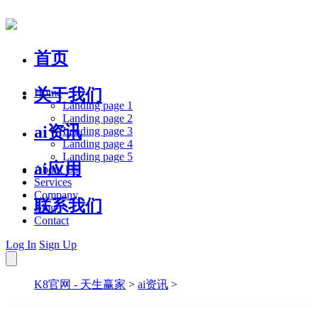
首页
关于我们
Home
Landing page 1
Landing page 2
ai资讯
Landing page 3
Landing page 4
Landing page 5
ai应用
About Us
Services
Company
联系我们
Blog
Contact
Log In
Sign Up
K8官网 - 天生赢家
>
ai资讯
>