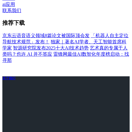
ai应用
联系我们
推荐下载
京东云语音语义领域8篇论文被国际顶会发
「机器人自主定位
导航技术规范」发布！
独家｜著名AI学者、天工智能首席科
学家
智源研究院发布2025十大AI技术趋势
艺术真的专属于人
类吗？也许 AI 并不答应
雷锋网最佳AI数智化年度榜启动：找
寻那
关于我们