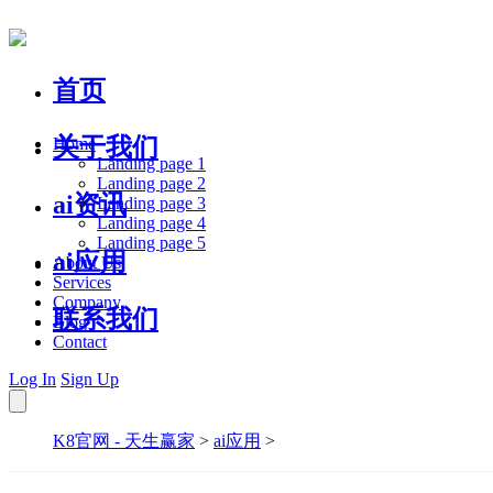
首页
关于我们
Home
Landing page 1
Landing page 2
ai资讯
Landing page 3
Landing page 4
Landing page 5
ai应用
About Us
Services
Company
联系我们
Blog
Contact
Log In
Sign Up
K8官网 - 天生赢家
>
ai应用
>