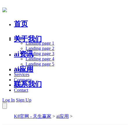
首页
关于我们
Home
Landing page 1
Landing page 2
ai资讯
Landing page 3
Landing page 4
Landing page 5
ai应用
About Us
Services
Company
联系我们
Blog
Contact
Log In
Sign Up
K8官网 - 天生赢家
>
ai应用
>