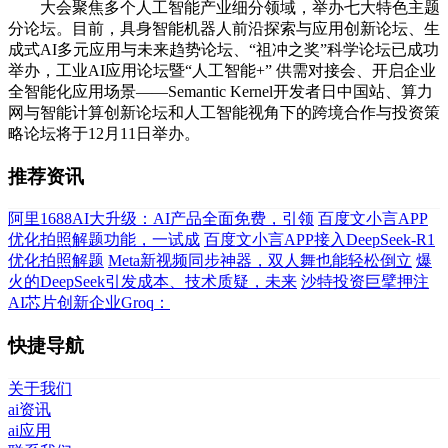
大会聚焦多个人工智能产业细分领域，举办七大特色主题
分论坛。目前，具身智能机器人前沿探索与应用创新论坛、生
成式AI多元应用与未来趋势论坛、“祖冲之奖”科学论坛已成功
举办，工业AI应用论坛暨“人工智能+” 供需对接会、开启企业
全智能化应用场景——Semantic Kernel开发者日中国站、算力
网与智能计算创新论坛和人工智能视角下的跨境合作与投资策
略论坛将于12月11日举办。
推荐资讯
阿里1688AI大升级：AI产品全面免费，引领
百度文小言APP
优化拍照解题功能，一试成
百度文小言APP接入DeepSeek-R1
优化拍照解题
Meta新视频同步神器，双人舞也能轻松倒立
爆
火的DeepSeek引发成本、技术质疑，未来
沙特投资巨擘押注
AI芯片创新企业Groq：
快捷导航
关于我们
ai资讯
ai应用