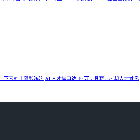
一下它的上限和鸿沟
AI 人才缺口达 30 万，月薪 35k 却人才难觅