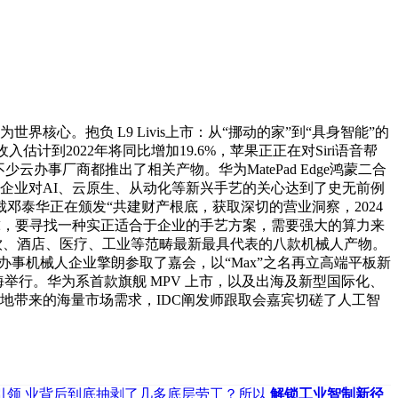
。抱负 L9 Livis上市：从“挪动的家”到“具身智能”的
入估计到2022年将同比增加19.6%，苹果正正在对Siri语音帮
办事厂商都推出了相关产物。华为MatePad Edge鸿蒙二合
日。企业对AI、云原生、从动化等新兴手艺的关心达到了史无前例
裁邓泰华正在颁发“共建财产根底，获取深切的营业洞察，2024
球，要寻找一种实正适合于企业的手艺方案，需要强大的算力来
展现了餐饮、酒店、医疗、工业等范畴最新最具代表的八款机械人产物。
。商用办事机械人企业擎朗参取了嘉会，以“Max”之名再立高端平板新
上海举行。华为系首款旗舰 MPV 上市，以及出海及新型国际化、
落地带来的海量市场需求，IDC阐发师跟取会嘉宾切磋了人工智
引领
业背后到底抽剥了几多底层劳工？所以
解锁工业智制新径