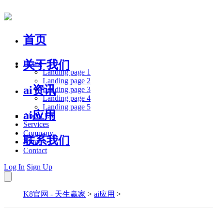
首页
关于我们
Home
Landing page 1
Landing page 2
ai资讯
Landing page 3
Landing page 4
Landing page 5
ai应用
About Us
Services
Company
联系我们
Blog
Contact
Log In
Sign Up
K8官网 - 天生赢家
>
ai应用
>