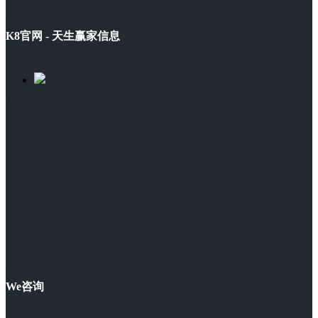
K8官网 - 天生赢家信息
We咨询