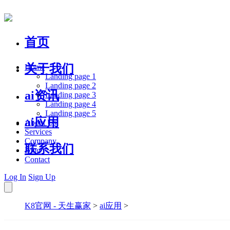
首页
关于我们
Home
Landing page 1
Landing page 2
ai资讯
Landing page 3
Landing page 4
Landing page 5
ai应用
About Us
Services
Company
联系我们
Blog
Contact
Log In
Sign Up
K8官网 - 天生赢家
>
ai应用
>