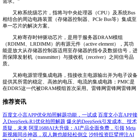
需求。”
又称系统级芯片，指将与中央处理器（CPU）及系统Bus
相结合的周边电路装置（存储器控制器、PCIe Bus等）集成至
单一芯片的解决方案。
又称寄存时钟驱动芯片，是用于服务器DRAM模组
（RDIMM、LRDIMM）的有源元件（active element），其功
能是放大从存储器控制器适用至存储器的指令及数据信号，进
而保障发射机（transmitter）与接收机（receiver）之间信号品
质。
又称电源管理集成电路，指接收主电源输出并为电子设备
提供其所需的稳定、高效的电压、电流的集成电路；PMIC是
在DDR5这一代被DRAM模组首次采用。雷锋网雷锋网雷锋网
推荐资讯
百度文小言APP优化拍照解题功能，一试成
百度文小言APP接
入DeepSeek-R1优化拍照解题
爆火的DeepSeek引发成本、技术
质疑，未来
阿里1688AI大升级：AI产品全面免费，引领
Meta
新视频同步神器，双人舞也能轻松倒立
沙特投资巨擘押注AI