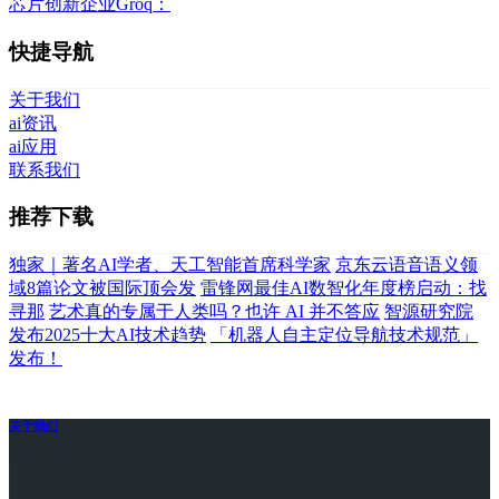
芯片创新企业Groq：
快捷导航
关于我们
ai资讯
ai应用
联系我们
推荐下载
独家｜著名AI学者、天工智能首席科学家
京东云语音语义领
域8篇论文被国际顶会发
雷锋网最佳AI数智化年度榜启动：找
寻那
艺术真的专属于人类吗？也许 AI 并不答应
智源研究院
发布2025十大AI技术趋势
「机器人自主定位导航技术规范」
发布！
关于我们