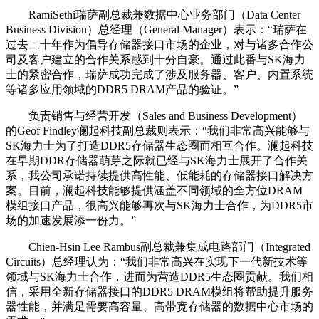
RamiSethi瑞萨副总裁兼数据中心业务部门（Data Center
Business Division）总经理（General Manager）表示：“瑞萨在
过去二十年作为倡导存储器接口市场的企业，对与诸多合作公
司及客户建立的合作关系感到十分自豪。通过此番与SK海力
士的紧密合作，瑞萨成功完成了涉及服务器、客户、内置系统
等诸多应用领域的DDR5 DRAM产品的验证。”
负责销售与经营开发（Sales and Business Development）
的Geof Findley澜起科技副总裁则表示：“我们非常高兴能够与
SK海力士为了打造DDR5存储器生态圈而相互合作。澜起科技
在早期DDR存储器萌芽之际就已经与SK海力士展开了合作关
系，我公司承诺持续提供高性能、低能耗的存储器接口解决方
案。目前，澜起科技能够提供涵盖不同领域的全方位DRAM
模组接口产品，很高兴能够再次与SK海力士合作，为DDR5市
场的加速发展添一份力。”
Chien-Hsin Lee Rambus副总裁兼集成电路部门（Integrated
Circuits）总经理认为：“我们非常高兴在实现下一代新技术等
领域与SK海力士合作，进而为营造DDR5生态圈贡献。我们相
信，采用全新存储器接口的DDR5 DRAM模组将帮助提升服务
器性能，并满足需要高容量、高带宽存储器的数据中心市场的