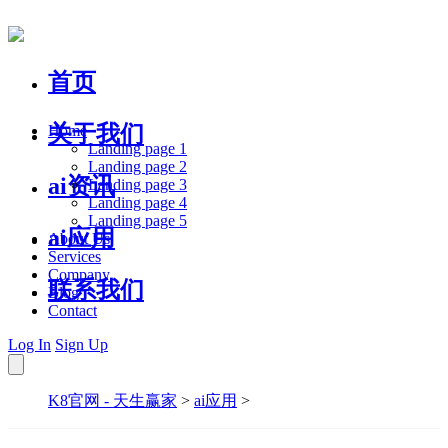
首页
关于我们
Home
Landing page 1
Landing page 2
ai资讯
Landing page 3
Landing page 4
Landing page 5
ai应用
About Us
Services
Company
联系我们
Blog
Contact
Log In
Sign Up
K8官网 - 天生赢家
>
ai应用
>