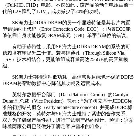
（Full-HD, FHD）电影。不仅如此，该产品的动作电压由前一
代的1.2V降到了1.1V，成功减少了20%的功耗。
SK海力士DDR5 DRAM的另一个显著特征是其芯片内置
型错误纠正代码（Error Correction Code, ECC）；内置ECC能
够依靠自身功能修复DRAM单元（cell）单字节单位的错误。
有助于该特性，采用SK海力士DDR5 DRAM的系统的可
信赖度有望提升二十倍。若与硅通孔（Through Silicon Via,
TSV）技术相结合，更能够组成容量高达256GB的高容量模
组。
SK海力士期待这种低功耗、高信赖度且绿色环保的DDR5
DRAM将帮助数据中心降低其功耗及运营成本。
英特尔数据平台部门（Data Platforms Group）的Carolyn
Duran副总裁（Vice President）表示：“为了树立基于JEDEC标
准的初期结构概念（early architecture concept）并完成DDR5标
准规格的开发，英特尔与SK海力士维持了紧密的合作关系。
双方为了确保产品性能，进行了试制产品的设计、验证；这意
味着两家公司已经做好了满足客户需求的准备。”