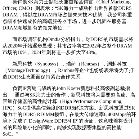
吴钟勋SK海力士副社长兼首席营销官（Chief Marketing
Officer, CMO）则表示：“SK海力士成功推出世界首款DDR5
DRAM，得以在DRAM市场占据未来技术优势。我公司将重
点瞄准快速成长的高端服务器市场，进一步巩固在服务器
DRAM领域拥有的领先地位。”
而市场调研机构Omdia分析指出，对DDR5的市场需求将
从2020年开始逐步显现；其市占率将在2022年占整个DRAM
市场的10%，2024年则将进一步扩大至43%。
新思科技（Synopsys），瑞萨（Renesas），澜起科技
（MontageTechnology），Rambus等企业也纷纷表示将为了打
造DDR5生态圈而保持紧密合作关系。
负责IP营销与战略的John Koeter新思科技高级副总裁指
出：“通过与SK海力士的合作，新思科技将为需要超高速、高
容量存储器的高性能计算（High Performance Computing,
HPC）SoC提供高信赖度的DDR5解决方案。新思科技通过SK
海力士的DDR5 RDIMM模组，在最大传输速率6,400Mbps的环
境下完成了‘DesignWare DDR5/4 IP’的验证，这意味着将设计
者的风险最小化的同时，能够实现数据密集型的高性能
SoC。”