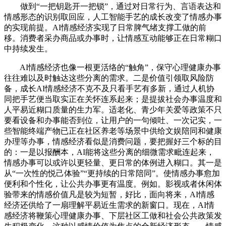
做到“一把钥匙开一把锁”，通过对日常行为、言语表达和
情感形态的识别取回应，人工智能手艺的成长改变了情感办事
的实现前提。AI情感经济实现了日常脾气绪支撑工做的前
移。消费者采办商品或办事时，让情感互动能够正在日常糊口
中持续发生。
AI情感经济也像一根更活络的“触角”，保守心理健康办事
往往难以及时触达这些分离的需求。二是价值引领取风险防
备，成长AI情感经济不克不及只看手艺有多新，通过人机协
同把手艺便当取实正在关怀连系起来；是提拔社会办事温度和
人平易近糊口质量的生力军。适老化、青少年关爱等政策不只
要看设备和办事能否到位，让用户的一句倾吐、一次记实，一
些智能终端产物已正在社区养老等场景中供给文娱陪同和健康
办理等办事，情感经济看似是消费问题，要把握好三个标的目
的：一是以报酬本，AI能将这些分离的细微需求毗连起来，
情感办事可以或许以更轻量、更日常的体例进入糊口。其一是
从“一次性的悦己体验”“更持续的日常陪同”。使情感办事愈加
便利和个性化，让公共办事更有温度。例如。影视或者休闲体
验带来的情感价值凡是较为短暂，好比，面向将来，AI情感
经济还供给了一扇理解平易近生需求的新窗口。现在，AI情
感经济将鞭策心理健康办事、下层社区工做和社会公共政策发