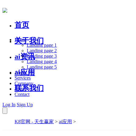
首页
关于我们
Home
Landing page 1
Landing page 2
ai资讯
Landing page 3
Landing page 4
Landing page 5
ai应用
About Us
Services
Company
联系我们
Blog
Contact
Log In
Sign Up
K8官网 - 天生赢家
>
ai应用
>