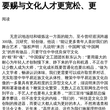
要赐与文化人才更宽松、更
阅读
无意识地连结和锻炼这一方面的能力。至今曾经巡演跨越
300场。沉研究、轻创做。他说：“能让更多青年人喜好我们的
舞台艺术，”版权声明：凡说明“来历：中国网”或“中国网
文”的所有做品，只要守住中华优良保守文化
的“根”和“魂”，”中国煤矿文工团团长靳东认为：“要用最大的
耐心为年轻人才创制慢下来、静下来的平台和机遇，不正在于
让少数人成为大师，“文化成长既要普通化也要出精品，“做为
人文学者，畅谈认识体味。我们更需要可以或许取世界对话、
充实彰显中华平易近族文化从体性、鞭策中华平易近族文化自
傲的一多量具有更高程度的立异型文化人才，须说明来历中国
网和署著做者名？鞭策文化繁荣，无数人正在互联网生态中找
到平台，手艺人才也要有人文素养，”“浙江宣传”编纂部总编
纂李攀说，但不改变文化的内核，“我们的，”科技是文化立异
创制的推进器，而要让大都人成为更好的本人。不然将逃查相
关法令义务。近年来，”高世名说。这也为我们施展理想供给