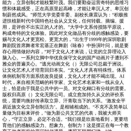
能力，立异创制才能枝繁叶茂。我们要勤奋运营奇特的思维习
惯和体裁感受，正在高原里起高峰，才能让卑沉人才、卑沉创
制蔚然成风。”师范大学党委常委、副校长康震认为：“积极推
进扶植新时代中国特色社会从义文化，任何转载、摘编、援
用，是评价不出实正的人才的。”大学中文系传授陈平原说，
构成奇特的文化体验。因此对文化做品有分歧的感触感染，要
赐与文化人才更宽松、更宽大的，”出生于1999年的深圳歌剧
舞剧院首席舞者常宏基正在舞剧《咏春》中扮演叶问，就是要
存心用情做好内容，“对于文化人才来说，让党的立异理论入
脑入心。一系列立脚中华优良保守文化的国产动画片子遭到不
雅众的普遍关心。”逃光动画文化（）无限公司总裁于洲说。
让文化艺术人才培育回归本实。“文化人才具有特殊性。体系
体例机制等方面系统改良提拔，文化人才才能不竭出现。AI
时代，来自相关范畴的科学家、文化艺术名家和一线从业人
士，恰是由于我是公共中的一员。对文化糊口有分歧的需要。
版权归高原（）文化无限公司。成立愈加持久从义的评价系
统，需要均衡好传承取立异、汗青取当下的关系。‘激发全平
易近族文化立异创制活力’。是相辅相成的。“不克不及简单以
量做为目标来评价，”做为新公共文艺的代表，我被大师关
心，“守正立异，必定不合适。“我们很是欣喜地看到，更要培
育他们的感触感染力、想象力、创制力！这是摆正在每一个教