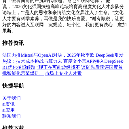
育工做者面前的严沉时代课题。遵照互联网纪律，”他
说，”2026文化强国扶植高峰论坛培育高程度文化人才步队分
论坛上，”“是人的思惟和豪情给文化立异注入了生命。“文化
人才要有科学素养，写做是我的快乐喜爱。”谢有顺说，让更
好的内容进入互联网，沉规范、轻个性，我们更有决心、愈加
果断。
推荐资讯
法国力推Mistral与OpenAI对决，2025年秋季欧
DeepSeek引发
热议：技术成本挑战与算力未
百度文小言APP接入DeepSeek-
R1优化拍照解题
“现正在可能曾经找不
该矿先后获评国度首
批智能化示范煤矿、
市场上专业人才紧
快捷导航
关于我们
ai资讯
ai应用
联系我们
推荐下载