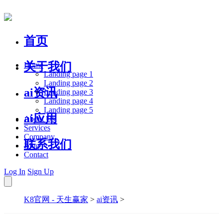
首页
关于我们
Home
Landing page 1
Landing page 2
ai资讯
Landing page 3
Landing page 4
Landing page 5
ai应用
About Us
Services
Company
联系我们
Blog
Contact
Log In
Sign Up
K8官网 - 天生赢家
>
ai资讯
>