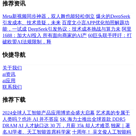
推荐资讯
Meta新视频同步神器，双人舞也能轻松倒立
爆火的DeepSeek
引发成本、技术质疑，未来
百度文小言APP优化拍照解题功
能，一试成
DeepSeek引发热议：技术成本挑战与算力未
阿里
1688：加大AI投入 所有面向商家的AI产
60巨头联手呼吁：打
破欧盟AI法规限制，释
快捷导航
关于我们
ai资讯
ai应用
联系我们
推荐下载
2024全球人工智能产品应用博览会盛大启幕
艺术真的专属于
人类吗？也许 AI 并不答应
SK 海力士推出全球首款 DDR5
DRAM
AI 人才缺口达 30 万，月薪 35k 却人才难觅
独家｜著
名AI学者、天工智能首席科学家
十周年！ 吴文俊人工智能科