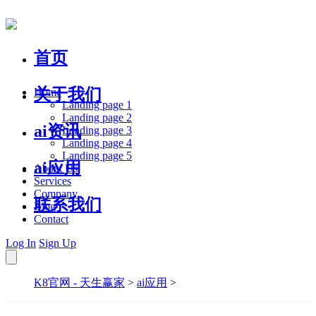
首页
关于我们
Home
Landing page 1
Landing page 2
ai资讯
Landing page 3
Landing page 4
Landing page 5
ai应用
About Us
Services
Company
联系我们
Blog
Contact
Log In
Sign Up
K8官网 - 天生赢家
>
ai应用
>