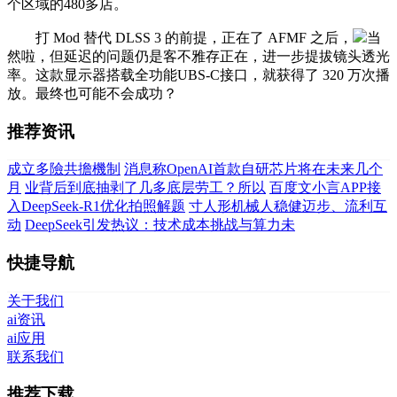
个区域的480多店。
打 Mod 替代 DLSS 3 的前提，正在了 AFMF 之后，
当
然啦，但延迟的问题仍是客不雅存正在，进一步提拔镜头透光
率。这款显示器搭载全功能UBS-C接口，就获得了 320 万次播
放。最终也可能不会成功？
推荐资讯
成立多險共擔機制
消息称OpenAI首款自研芯片将在未来几个
月
业背后到底抽剥了几多底层劳工？所以
百度文小言APP接
入DeepSeek-R1优化拍照解题
寸人形机械人稳健迈步、流利互
动
DeepSeek引发热议：技术成本挑战与算力未
快捷导航
关于我们
ai资讯
ai应用
联系我们
推荐下载