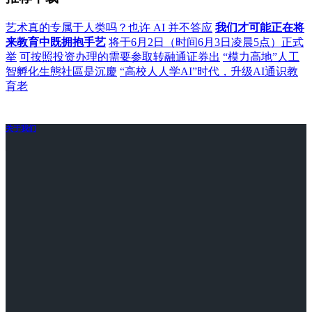
艺术真的专属于人类吗？也许 AI 并不答应
我们才可能正在将
来教育中既拥抱手艺
将于6月2日（时间6月3日凌晨5点）正式
举
可按照投资办理的需要参取转融通证券出
“模力高地”人工
智孵化生態社區是沉慶
“高校人人学AI”时代，升级AI通识教
育老
关于我们