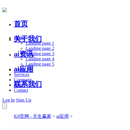
首页
关于我们
Home
Landing page 1
Landing page 2
ai资讯
Landing page 3
Landing page 4
Landing page 5
ai应用
About Us
Services
Company
联系我们
Blog
Contact
Log In
Sign Up
K8官网 - 天生赢家
>
ai应用
>