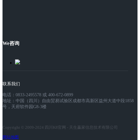
We咨询
联系我们
电话：0833-2495578 或 400-672-0899
地址：中国（四川）自由贸易试验区成都市高新区益州大道中段1858
号，天府软件园G8-3楼
Copyright © 2009-2024 四川K8官网 - 天生赢家信息技术有限公司
网站地图