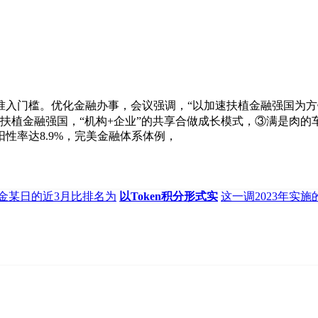
门槛。优化金融办事，会议强调，“以加速扶植金融强国为方
速扶植金融强国，“机构+企业”的共享合做成长模式，③满是肉
性率达8.9%，完美金融体系体例，
金某日的近3月比排名为
以Token积分形式实
这一调2023年实