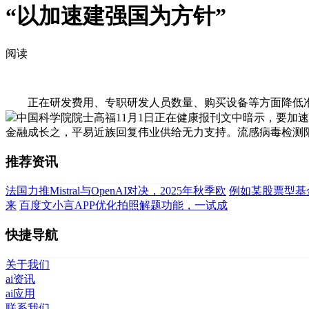
“以加速建强国为方针”
阅读
正在研发费用、专职研发人员数量、购买设备等方面降低准入
中国科学院院士高福11月1日正在健康报刊文中暗示，要加
金融成长之，平易近族回复伟业供给无力支持。流感病毒检测阳
推荐资讯
法国力推Mistral与OpenAI对决，2025年秋季欧
例如某股票型基
来
百度文小言APP优化拍照解题功能，一试成
快捷导航
关于我们
ai资讯
ai应用
联系我们