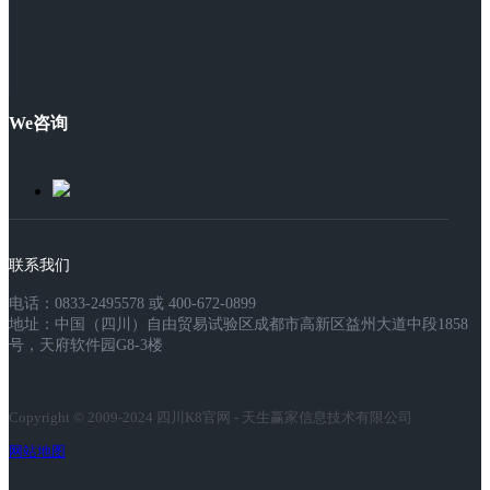
We咨询
联系我们
电话：0833-2495578 或 400-672-0899
地址：中国（四川）自由贸易试验区成都市高新区益州大道中段1858
号，天府软件园G8-3楼
Copyright © 2009-2024 四川K8官网 - 天生赢家信息技术有限公司
网站地图