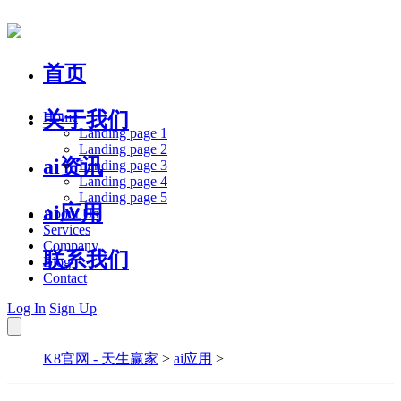
首页
关于我们
Home
Landing page 1
Landing page 2
ai资讯
Landing page 3
Landing page 4
Landing page 5
ai应用
About Us
Services
Company
联系我们
Blog
Contact
Log In
Sign Up
K8官网 - 天生赢家
>
ai应用
>