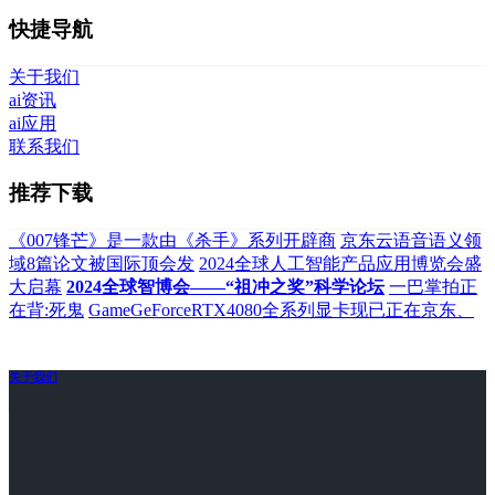
快捷导航
关于我们
ai资讯
ai应用
联系我们
推荐下载
《007锋芒》是一款由《杀手》系列开辟商
京东云语音语义领
域8篇论文被国际顶会发
2024全球人工智能产品应用博览会盛
大启幕
2024全球智博会——“祖冲之奖”科学论坛
一巴掌拍正
在背:死鬼
GameGeForceRTX4080全系列显卡现已正在京东、
关于我们