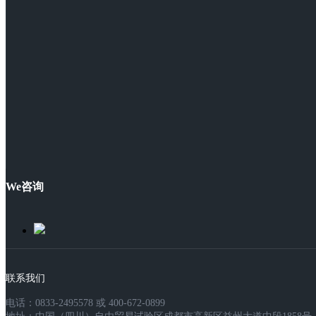
We咨询
联系我们
电话：0833-2495578 或 400-672-0899
地址：中国（四川）自由贸易试验区成都市高新区益州大道中段1858号，