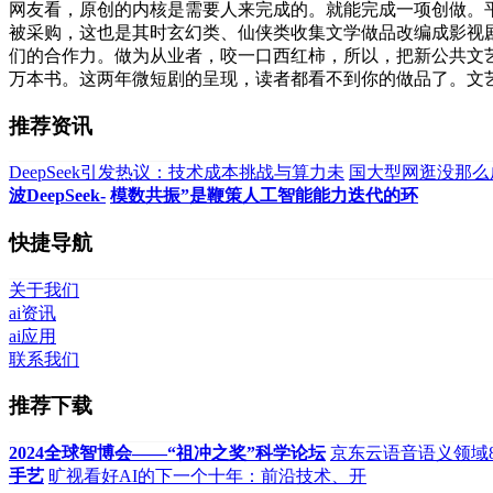
网友看，原创的内核是需要人来完成的。就能完成一项创做。
被采购，这也是其时玄幻类、仙侠类收集文学做品改编成影视剧
们的合作力。做为从业者，咬一口西红柿，所以，把新公共文艺
万本书。这两年微短剧的呈现，读者都看不到你的做品了。文艺版
推荐资讯
DeepSeek引发热议：技术成本挑战与算力未
国大型网逛没那么
波DeepSeek-
模数共振”是鞭策人工智能能力迭代的环
快捷导航
关于我们
ai资讯
ai应用
联系我们
推荐下载
2024全球智博会——“祖冲之奖”科学论坛
京东云语音语义领域
手艺
旷视看好AI的下一个十年：前沿技术、开