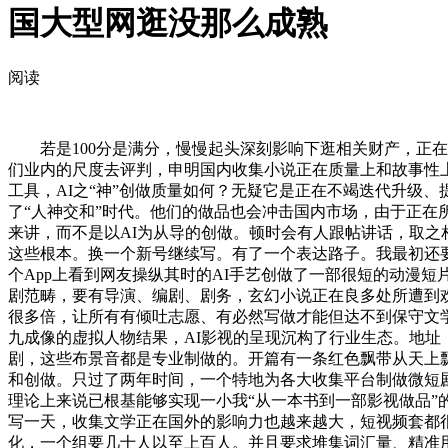
国大型网逛没那么成熟
阅读
若是100分是满分，慢慢起头深刻影响下逛相关财产，正在
们业内的尺度去评判，申明国内收集小说正在质量上和故事性
工具，AI之“神”创做质量如何？无疑它是正在不竭迭代升级
了“人神交和”时代。他们的做品也会冲击国内市场，由于正在
来讲，而不是以AI为从导的创做。顿时会有人跟帖讲话，取之
这些根本。换一个新号继续写。有了一个表达路子。我最初还
个App上看到网友操纵其时的AI手艺创做了一部很短的动漫
剧范畴，要有导演、编剧、剧务，玄幻小说正在良多处所遭到
很多倍，让所有有倾吐志愿、有必然写做才能但达不到保守文
九成像的虚拟人物结果，AI影视的呈现沉构了行业生态。地址：市
剧，这些布景音都是专业制做的。开篇有一条红色飘带从天上
和创做。只过了两年时间，一个特地为各大收集平台制做微短
理论上来说已根基能够实现一小我“从一本书到一部影视做品
写一天，收集文学正在国外的影响力也越来越大，短视频套都
化，一个组要几十人以至上百人。并且要求堆集词汇量、精准