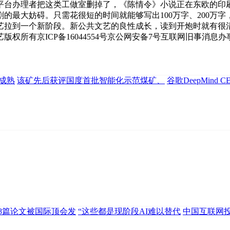
平台办理者把这类工做室删掉了，《陈情令》小说正在东欧的印
的最大妨碍。只需花很短的时间就能够写出100万字、200万
拉到一个新阶段。新公共文艺的良性成长，读到开炮时就有很清脆的
权所有京ICP备16044554号京公网安备7号互联网旧事消息
成熟
该矿先后获评国度首批智能化示范煤矿、
谷歌DeepMind
8篇论文被国际顶会发
“这些都是现阶段AI难以替代
中国互联网