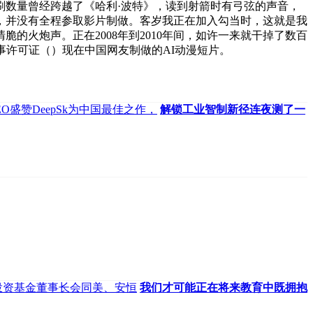
刷数量曾经跨越了《哈利·波特》，读到射箭时有弓弦的声音，
字，并没有全程参取影片制做。客岁我正在加入勾当时，这就是我
火炮声。正在2008年到2010年间，如许一来就干掉了数百
办事许可证（）现在中国网友制做的AI动漫短片。
 CEO盛赞DeepSk为中国最佳之作，
解锁工业智制新径连夜测了一
投资基金董事长会同美、安恒
我们才可能正在将来教育中既拥抱