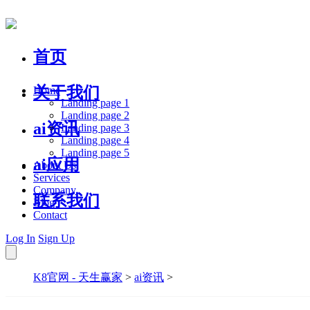
首页
关于我们
Home
Landing page 1
Landing page 2
ai资讯
Landing page 3
Landing page 4
Landing page 5
ai应用
About Us
Services
Company
联系我们
Blog
Contact
Log In
Sign Up
K8官网 - 天生赢家
>
ai资讯
>