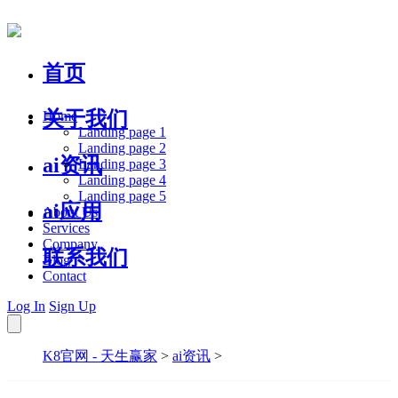
首页
关于我们
Home
Landing page 1
Landing page 2
ai资讯
Landing page 3
Landing page 4
Landing page 5
ai应用
About Us
Services
Company
联系我们
Blog
Contact
Log In
Sign Up
K8官网 - 天生赢家
>
ai资讯
>