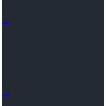
ai资讯
ai应用