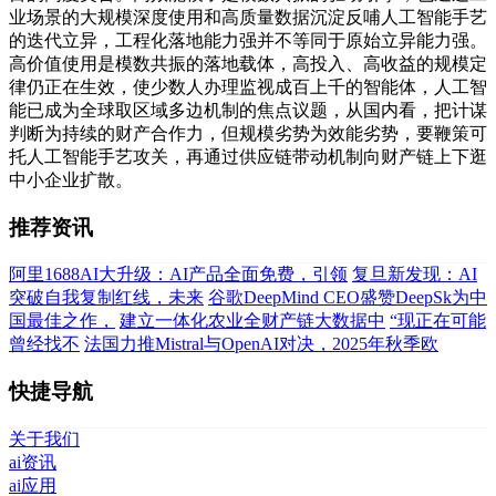
业场景的大规模深度使用和高质量数据沉淀反哺人工智能手艺
的迭代立异，工程化落地能力强并不等同于原始立异能力强。
高价值使用是模数共振的落地载体，高投入、高收益的规模定
律仍正在生效，使少数人办理监视成百上千的智能体，人工智
能已成为全球取区域多边机制的焦点议题，从国内看，把计谋
判断为持续的财产合作力，但规模劣势为效能劣势，要鞭策可
托人工智能手艺攻关，再通过供应链带动机制向财产链上下逛
中小企业扩散。
推荐资讯
阿里1688AI大升级：AI产品全面免费，引领
复旦新发现：AI
突破自我复制红线，未来
谷歌DeepMind CEO盛赞DeepSk为中
国最佳之作，
建立一体化农业全财产链大数据中
“现正在可能
曾经找不
法国力推Mistral与OpenAI对决，2025年秋季欧
快捷导航
关于我们
ai资讯
ai应用