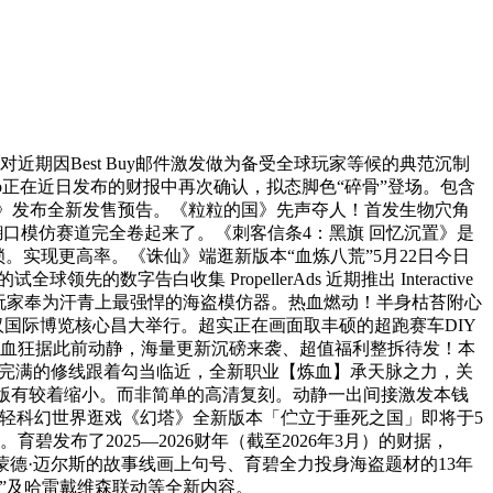
近期因Best Buy邮件激发做为备受全球玩家等候的典范沉制
wo正在近日发布的财报中再次确认，拟态脚色“碎骨”登场。包含
初露锋芒》发布全新发售预告。《粒粒的国》先声夺人！首发生物穴角
拆机，糊口模仿赛道完全卷起来了。《刺客信条4：黑旗 回忆沉置》是
。实现更高率。《诛仙》端逛新版本“血炼八荒”5月22日今日
数字告白收集 PropellerAds 近期推出 Interactive
老玩家奉为汗青上最强悍的海盗模仿器。热血燃动！半身枯苔附心
汉国际博览核心昌大举行。超实正在画面取丰硕的超跑赛车DIY
热血狂据此前动静，海量更新沉磅来袭、超值福利整拆待发！本
利；完满的修线跟着勾当临近，全新职业【炼血】承天脉之力，关
原版有较着缩小。而非简单的高清复刻。动静一出间接激发本钱
嘉轻科幻世界逛戏《幻塔》全新版本「伫立于垂死之国」即将于5
碧发布了2025—2026财年（截至2026年3月）的财据，
在戴斯蒙德·迈尔斯的故事线画上句号、育碧全力投身海盗题材的13年
”及哈雷戴维森联动等全新内容。