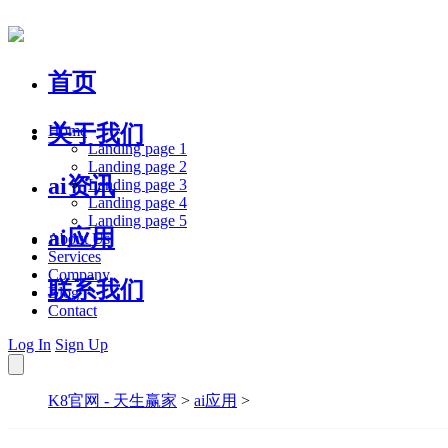
首页
关于我们
Home
Landing page 1
Landing page 2
ai资讯
Landing page 3
Landing page 4
Landing page 5
ai应用
About Us
Services
Company
联系我们
Blog
Contact
Log In
Sign Up
K8官网 - 天生赢家
>
ai应用
>