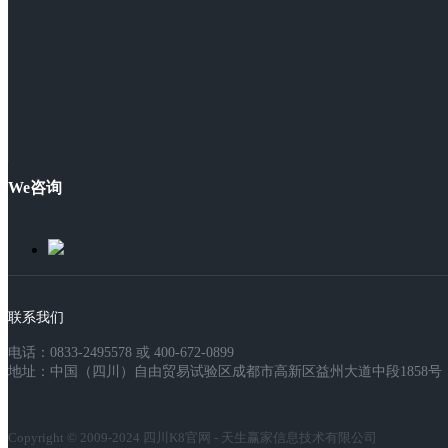
We咨询
联系我们
电话：0833-2495578 或 400-672-0899
地址：中国（四川）自由贸易试验区成都市高新区益州大道中段1858号，
Copyright © 2009-2024 四川K8官网 - 天生赢家信息技术有限公司