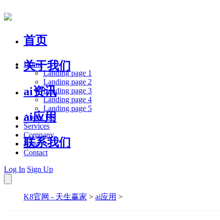
首页
关于我们
Home
Landing page 1
Landing page 2
ai资讯
Landing page 3
Landing page 4
Landing page 5
ai应用
About Us
Services
Company
联系我们
Blog
Contact
Log In
Sign Up
K8官网 - 天生赢家
>
ai应用
>