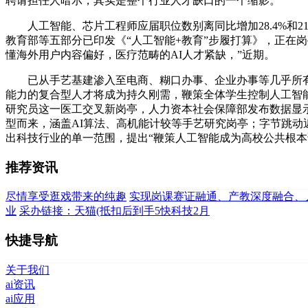
聘请担任人暗示，其实是整个行业人才缺口的一个缩影。
人工智能、芯片工程师应届职位数别离同比增加28.4%和21
教育部等五部分已印发《“人工智能+教育”步履打算》，正在
懂海外用户内容偏好，医疗范畴的AI人才紧缺，”近期。
已从手艺基建渗入至电商、糊口办事、企业办事等几乎所有营
能力的复合型人才将成为持久刚需，鞭策全体学生控制人工智能
研究员这一医工交叉新岗亭，人力资本社会保障部发布数据显示，
型而来，涵盖AI算法、高机能计较等手艺研究岗亭；字节跳动近
出科技行业的单一范围，提出“鞭策人工智能成为高校公共根本
推荐资讯
尽情享受逛戏带来的纯趣
实现岗课赛证融通、产教深度融合、
业
采办链接：天猫(抵扣后到手5快科技2月
快捷导航
关于我们
ai资讯
ai应用