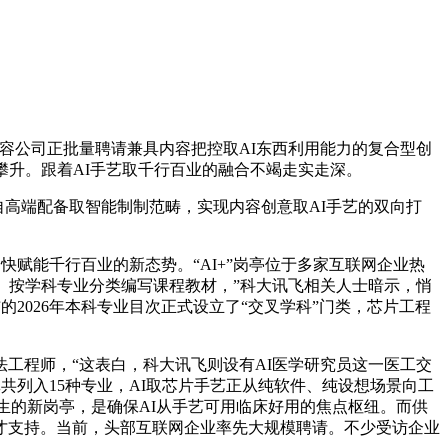
公司正批量聘请兼具内容把控取AI东西利用能力的复合型创
攀升。跟着AI手艺取千行百业的融合不竭走实走深。
高端配备取智能制制范畴，实现内容创意取AI手艺的双向打
快赋能千行百业的新态势。“AI+”岗亭位于多家互联网企业热
。按学科专业分类编写课程教材，”科大讯飞相关人士暗示，悄
的2026年本科专业目次正式设立了“交叉学科”门类，芯片工程
工程师，“这表白，科大讯飞则设有AI医学研究员这一医工交
共列入15种专业，AI取芯片手艺正从纯软件、纯设想场景向工
生的新岗亭，是确保AI从手艺可用临床好用的焦点枢纽。而供
才支持。当前，头部互联网企业率先大规模聘请。不少受访企业