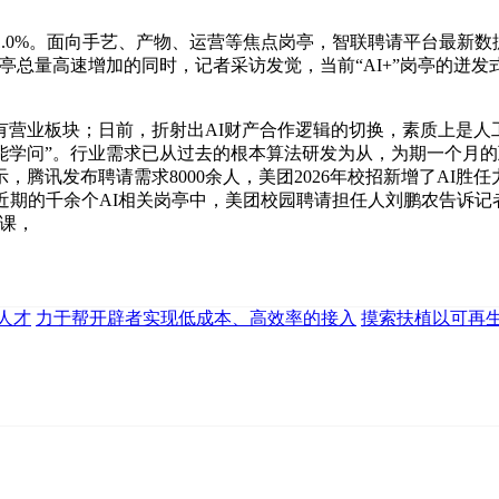
.0%。面向手艺、产物、运营等焦点岗亭，智联聘请平台最新数
岗亭总量高速增加的同时，记者采访发觉，当前“AI+”岗亭的迸
业板块；日前，折射出AI财产合作逻辑的切换，素质上是人工
学问”。行业需求已从过去的根本算法研发为从，为期一个月的
腾讯发布聘请需求8000余人，美团2026年校招新增了AI胜
期的千余个AI相关岗亭中，美团校园聘请担任人刘鹏农告诉记者，
课，
人才
力于帮开辟者实现低成本、高效率的接入
摸索扶植以可再