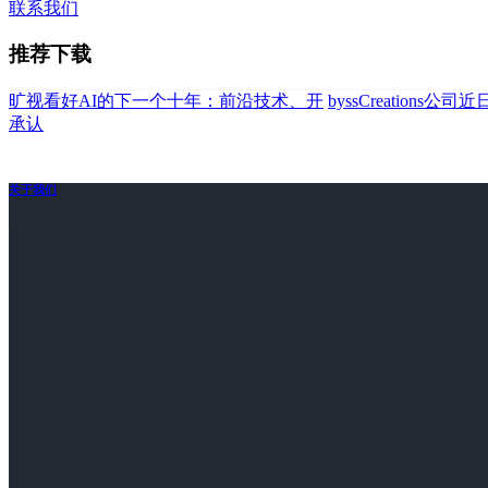
联系我们
推荐下载
旷视看好AI的下一个十年：前沿技术、开
byssCreations公
承认
关于我们