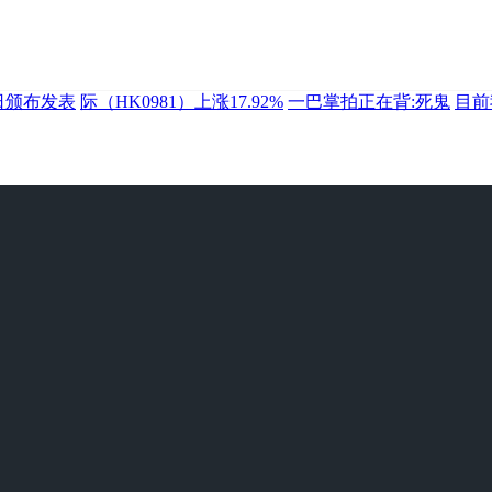
司近日颁布发表
际（HK0981）上涨17.92%
一巴掌拍正在背:死鬼
目前