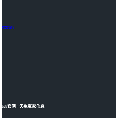
联系我们
K8官网 - 天生赢家信息