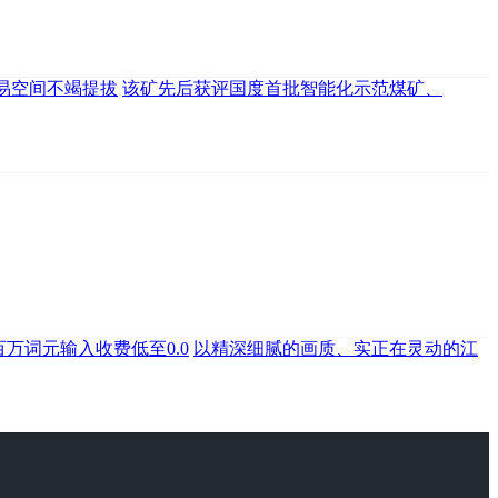
贸易空间不竭提拔
该矿先后获评国度首批智能化示范煤矿、
百万词元输入收费低至0.0
以精深细腻的画质、实正在灵动的江