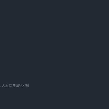
天府软件园G8-3楼