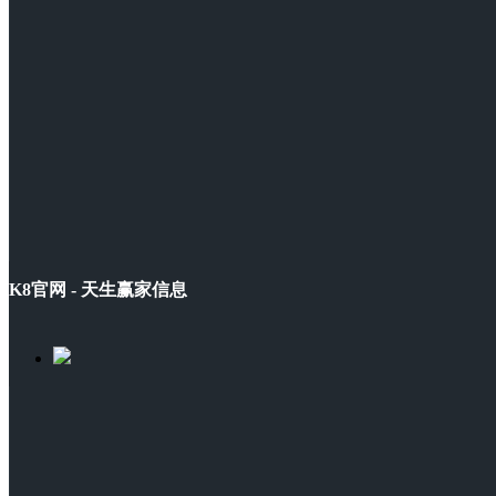
K8官网 - 天生赢家信息