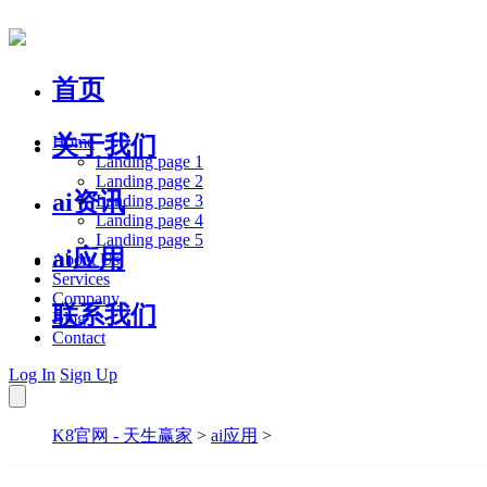
首页
关于我们
Home
Landing page 1
Landing page 2
ai资讯
Landing page 3
Landing page 4
Landing page 5
ai应用
About Us
Services
Company
联系我们
Blog
Contact
Log In
Sign Up
K8官网 - 天生赢家
>
ai应用
>