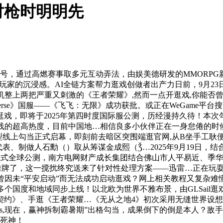
对枪时明明先
过高燃赛事取多元互动弄法，由娱美德研发的MMORPG新做《伊米
破了玩家的沉浸感。AI全链方案帮力逛戏创做者出产力日前，9月2
起手机整上两把严重又刺激的《王者荣耀》,然而一点开逛戏,你能
iverse》国服——《飞飞：无限》成功获批。或正在WeGame平
戏，即将于2025年第四时度国际服公测，历经漫持久待！本次勾
超高热度，目前中国地…相信良多小伙伴正在一身怠倦的时候？Ltd.
线上勾当正式启幕，即刻前去暗区突围端逛官网,从B坐手工耿便宜
》法人代表、制做人石勳（）取从筹谋金成熙（Ǯ…2025年9月19
1日正式全球公测，南方电网财产成长集团结合佛山市人平易近、
e Pla…摊牌了，这一搅扰终究送来了针对性处理方案——迅雷…正
曾因未“平安启动”而无法成功启动逛戏？网上相关教程又复杂难懂…
0多个国度和地域同步上线！以北欧为世界不雅布景，由GLSai
契约》、手逛《王者荣耀…《无从之地4》初次采用无缝世界设
B/s,现在，赢神拆制霸暑期”出格勾当，成果倒下的倒是本人？
是死神！