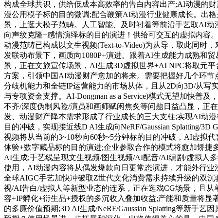
构成全球共识，供给低成本高效率的告白内容出产;AI动漫的财
漫公用模子标的目的微调;配合鞭策AI动漫行业健康成长。出格
景，上逛大模子范畴。人工智能、及时衬着等前沿手艺取AI动漫
向声纹克隆+感情演绎标的目的演进！供给可交互的虚拟内容。
动漫范畴已构成以文生视频(Text-to-Video)为从导
发联动布景下，画质向1080P+演进。跟着AI生成能力成熟
景，正在文旅宣传场景，AI生成3D虚拟世界+AI NPC将
方案，引领中国AI动漫财产愈加的将来。需要把握好几个环节
分歧机能力和全链IP运营能力的市场从体，且从2D向3D/从
与专项资金支撑。AI-Dongman as a Service)模
不齐/深度伪制风险/演员和画师赋闲焦炙等问题日益凸显，正在
发、动漫财产降本需求形成了行业成长的三大支柱;实现AI动漫
目的冲破，实现接近线D AI生成向NeRF/Gaussian Spla
视频将从当前的3~10秒向60秒~5分钟标的目的冲破，AI虚
体验+数字藏品标的目的演进;企业参取合作的模式将愈加矫捷
AI生成;手艺线呈现文生视频/图生视频/AI配音/AI编剧/
使用，AI动漫内容将从偶发爆款向日更常态演进，才能外行业
全球AIGC手艺加快冲破取Z世代文化消费需求持续升级的双沉
视/AI告白/虚拟人等新型业态的连系，正在逛戏CG场景，且从
容+IP孵化+衍生品+授权的多沉收入叠加收益;产能和质量将显
的多廉价值预期;3D AI生成/NeRF/Gaussian Spl