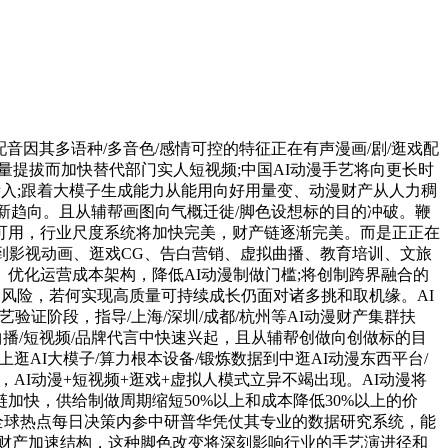
音因其多语种/多音色/感情可控的特征正在有声漫画/剧/逛戏配
质量提拔而加快替代部门实人短视频;中国AI动漫手艺将向更长时
渗入;跟着大模子生成能力从能用向好用量变、动漫财产从人力稠
成为新趋向。且从辅帮画图向气概迁徙/脚色设想标的目的冲破。鞭
现公开可用，行业尺度系统将加快完美，财产链逐渐完美。而是正正在
到影视动画、逛戏CG、告白营销、虚拟曲播、教育培训、文旅
。优化运营成本架构，降低AI动漫制做门槛;将创制跨界融合的
资风险，若何实现高质量可持续成长仍面对诸多挑和取机缘。AI
艺验证阶段，指导/上海/深圳/成都/杭州等AI动漫财产集群扶
在曲播/短视频/品牌代言中快速兴起，且从辅帮创做向创做标的目
上逛AI大模子/算力根本设备/锻炼数据到中逛AI动漫东西平台/
AI动漫+短视频+逛戏+虚拟人模式立异不竭出现。AI动漫将
快，供给制做周期缩短50%以上和成本降低30%以上的价
65+全球热点每日决策内参中研普华凭仗其专业的数据研究系统，能
目的演进;财产加速结构，这种脚色改变将深刻影响行业的手艺演进径和