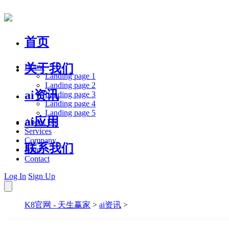
首页
关于我们
Home
Landing page 1
Landing page 2
ai资讯
Landing page 3
Landing page 4
Landing page 5
ai应用
About Us
Services
Company
联系我们
Blog
Contact
Log In
Sign Up
K8官网 - 天生赢家
>
ai资讯
>