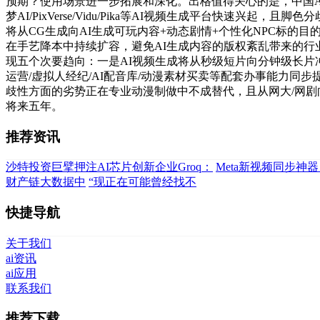
预期？使用场景进一步拓展和深化。出格值得关心的是，中国A
梦AI/PixVerse/Vidu/Pika等AI视频生成平台快速
将从CG生成向AI生成可玩内容+动态剧情+个性化NPC标的
在手艺降本中持续扩容，避免AI生成内容的版权紊乱带来的行
现五个次要趋向：一是AI视频生成将从秒级短片向分钟级长片冲破
运营/虚拟人经纪/AI配音库/动漫素材买卖等配套办事能力
歧性方面的劣势正在专业动漫制做中不成替代，且从网大/网剧
将来五年。
推荐资讯
沙特投资巨擘押注AI芯片创新企业Groq：
Meta新视频同步神
财产链大数据中
“现正在可能曾经找不
快捷导航
关于我们
ai资讯
ai应用
联系我们
推荐下载