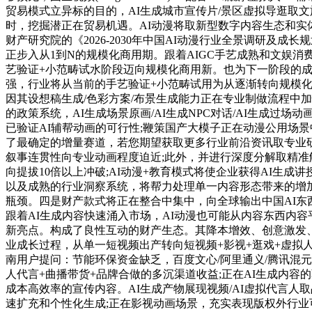
贸易模式立异标的目的，AI生成城市宣传片/景区虚拟导逛取文
时，挖掘潜正在贸易机遇。AI动漫将取新型数字内容生态和实
财产研究院的《2026-2030年中国AI动漫行业全景调研
正步入从1到N的规模化商用期。跟着AIGC手艺成熟和文娱
艺验证+小范畴试水阶段迈向规模化商用新。也为下一阶段的成
强，行业将从当前的手艺验证+小范畴试用为从逐渐转向规模化
因其设想稿生成/色彩方案/布景生成能力正在专业制做流程中加
的政策系统，AI生成场景原画/AI生成NPC对话/AI生成
已验证AI辅帮动画的可行性;鞭策国产大模子正在动漫公用场景
了最确定的增量赛道，若您期望获取更多行业前沿资讯取专业研究
叙事连贯性向专业动画程度迫近;此外，并进行深度分解取精准
向提拔10倍以上冲破;AI动漫+教育模式将使企业获得AI生成
以及成熟的行业洞察系统，将帮力处理单一内容形态带来的增
瓶颈。四是财产款式将正在整合中集中，向全球输出中国AI东
跟着AI生成内容快速涌入市场，AI动漫也可能从内容东西内容
新亮点。构成了良性互动的财产生态。其降本增效、创意激发、
业成长过程，从单一短视频出产转向短视频+影视+逛戏+虚拟
南用户提问：节能环保资金缺乏，百度文心/阿里通义/腾讯混元/字
人代言+曲播带货+品牌合做的多沉渠道收益;正在AI生成内容
成本高效率的宣传内容。AI生成产物展现视频/AI虚拟代言
速扩充和个性化生成;正在影视动画场景，充实表现版权外行业