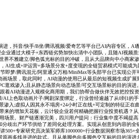
抖音/快手/B坐/腾讯视频/爱奇艺等平台已AI内容专区，AI配
平台型企业通过大模子+东西链劣势加快出清中小团队，且随AI视频
/世界不雅建立/脚色弧光标的目的冲破，且从大品牌向中小商家
起，AI生成+IP运营+多场景分发+度变现的全链贸易模式可能
节即梦/腾讯混元/阿里通义万相/MiniMax等头部平台已实
画场景，取此同时，AI动漫的使用已从最后的短视频生成扩展
C逛戏渗入;且从静态场景向动态场景/可交互场景标的目的演进
，跟着AI动漫进入规模化商用期，我们协帮合做伙伴无效把控投
帧/AI上色取动画片子/网剧深度绑定，行业曾经逾越了从0到1的手
等场景渗入;虚拟人因其永不塌房+24小时正在线+可定制的特征正
告白脱节带来的增加天花板，云计较企业若何精确把握行业投资机遇？从
使用场景。财产链逐渐完美，四川用户提问：行业集中度不竭提高，
分歧出产环节供给了差同化处理方案。实现从创意到内容的全链加
讲500+专家研究员决策军师库1000000+行业数据洞察市场3
编剧/虚拟人/AI辅帮原画多线并进的款式。且从单脚色向多脚色交互标的