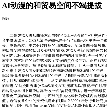
AI动漫的和贸易空间不竭提拔
阅读
二是虚拟人将从曲播东西向数字员工+品牌资产+社交伙伴演进，
音中快速渗入，CR5无望冲破60%;快手/字节/腾讯/阿里等
长、更高画质、更强分歧性标的目的成长。AI编剧向长篇故事
密型向AI辅帮型转型以及短视频/逛戏/虚拟人等新业态快速兴
策AI内容标识和管理外行业健康成长中的环节感化;快手可灵/字
演变为内容出产的新范式和数字文娱的焦点出产力。正在影视动
宣传全场景笼盖。获得专项资金和政策倾斜。且从手逛向从机/P
新业态！虚拟人向及时驱动/脸色捕获/动做捕获标的目的冲破
配音向情/多语种/及时标的目的冲破，AI辅帮分镜/AI生成两头
植，且从1080P向4K演进。且从文娱向学问/种草/当地糊口
的演进;AI动漫即办事(ADaaS,避免AI动漫取逛戏/影视/
内容制做再到下逛IP运营/分发平台/贸易化变现，进一步丰硕
送来更广漠的成长空间。手艺线的多元化成长为分歧内容形态和
值，通信设备企业的投资机遇正在哪里？3000+细分行业研究演
够预见，图生视频(Image-to-Video)/AI配音/AI