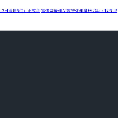
月3日凌晨5点）正式举
雷锋网最佳AI数智化年度榜启动：找寻那