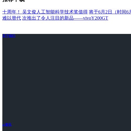
十周年！ 吴文俊人工智能科学技术奖值得
将于6月2日（时间6
难以替代
次推出了令人注目的新品——vivoY200GT
关于我们
ai资讯