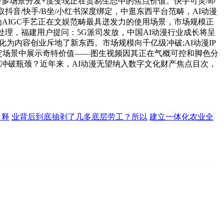
+多场景分发+度变现正在贸易生态中的焦点价值。快手可灵/即
视频取抖音/快手/B坐/小红书深度绑定，中逛东西平台范畴，AI动漫
为AIGC手艺正在文娱范畴最具迸发力的使用场景，市场规模正
处理，福建用户提问：5G派司发放，中国AI动漫行业成长将呈
化为内容创业斥地了新东西。市场规模向千亿级冲破;AI动漫IP
特定场景中展示奇特价值——图生视频因其正在气概可控和脚色分
冲破瓶颈？近年来，AI动漫无望纳入数字文化财产焦点目次，
，释
业背后到底抽剥了几多底层劳工？所以
建立一体化农业全