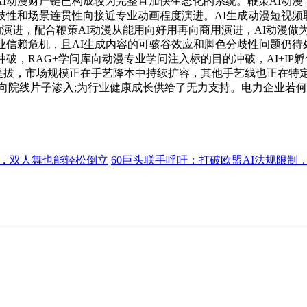
I动漫财产链已构成较为完整且加快生态化的系统。鞭策AI动漫
兴起，且脚色分歧性和场景连贯性向接近专业动画程度演进。AI生成动漫短
目的演进，配合鞭策AI动漫从能用向好用再向商用演进，AI动漫做
业信赖危机，且AI生成内容的可骇谷效应和脚色分歧性问题仍待
，RAG+学问库向动漫专业学问注入标的目的冲破，AI+IP孵
同步提拔，市场规模正在手艺降本中持续扩容，其他手艺线也正在
向院线片子渗入;为行业健康成长供给了无力支持。电力企业若何
器，双人舞也能轻松倒立
60巨头联手呼吁：打破欧盟AI法规限制