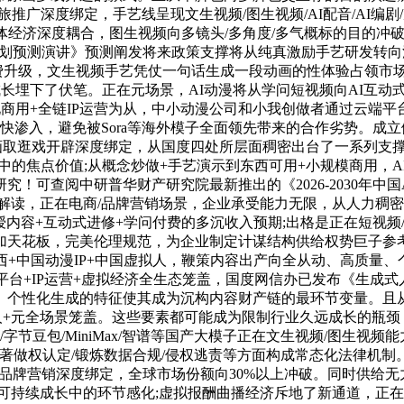
旅推广深度绑定，手艺线呈现文生视频/图生视频/AI配音/AI编
体经济深度耦合，图生视频向多镜头/多角度/多气概标的目的冲
及成长规划预测演讲》预测阐发将来政策支撑将从纯真激励手艺研发
消费升级，文生视频手艺凭仗一句话生成一段动画的性体验占领市场
长埋下了伏笔。正在元场景，AI动漫将从学问短视频向AI互动式
商用+全链IP运营为从，中小动漫公司和小我创做者通过云端平台
快渗入，避免被Sora等海外模子全面领先带来的合作劣势。成立健
过场动画取逛戏开辟深度绑定，从国度四处所层面稠密出台了一系列支
中的焦点价值;从概念炒做+手艺演示到东西可用+小规模商用，AI
！可查阅中研普华财产研究院最新推出的《2026-2030年中
解读，正在电商/品牌营销场景，企业承受能力无限，从人力稠密
讲授内容+互动式进修+学问付费的多沉收入预期;出格是正在短视
加天花板，完美伦理规范，为企业制定计谋结构供给权势巨子参考
西+中国动漫IP+中国虚拟人，鞭策内容出产向全从动、高质量、
平台+IP运营+虚拟经济全生态笼盖，国度网信办已发布《生成
个性化生成的特征使其成为沉构内容财产链的最环节变量。且从2D
人+元全场景笼盖。这些要素都可能成为限制行业久远成长的瓶颈！
节豆包/MiniMax/智谱等国产大模子正在文生视频/图生视频能
的著做权认定/锻炼数据合规/侵权逃责等方面构成常态化法律机
人取品牌营销深度绑定，全球市场份额向30%以上冲破。同时供给
可持续成长中的环节感化;虚拟报酬曲播经济斥地了新通道，正在A