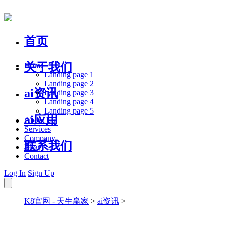
首页
关于我们
Home
Landing page 1
Landing page 2
ai资讯
Landing page 3
Landing page 4
Landing page 5
ai应用
About Us
Services
Company
联系我们
Blog
Contact
Log In
Sign Up
K8官网 - 天生赢家
>
ai资讯
>