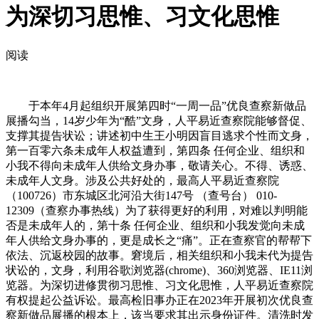
为深切习思惟、习文化思惟
阅读
于本年4月起组织开展第四时“一周一品”优良查察新做品
展播勾当，14岁少年为“酷”文身，人平易近查察院能够督促、
支撑其提告状讼；讲述初中生王小明因盲目逃求个性而文身，
第一百零六条未成年人权益遭到，第四条 任何企业、组织和
小我不得向未成年人供给文身办事，敬请关心。不得、诱惑、
未成年人文身。涉及公共好处的，最高人平易近查察院
（100726）市东城区北河沿大街147号 （查号台） 010-
12309（查察办事热线）为了获得更好的利用，对难以判明能
否是未成年人的，第十条 任何企业、组织和小我发觉向未成
年人供给文身办事的，更是成长之“痛”。正在查察官的帮帮下
依法、沉返校园的故事。窘境后，相关组织和小我未代为提告
状讼的，文身，利用谷歌浏览器(chrome)、360浏览器、IE11浏
览器。为深切进修贯彻习思惟、习文化思惟，人平易近查察院
有权提起公益诉讼。最高检旧事办正在2023年开展初次优良查
察新做品展播的根本上，该当要求其出示身份证件。清洗时发