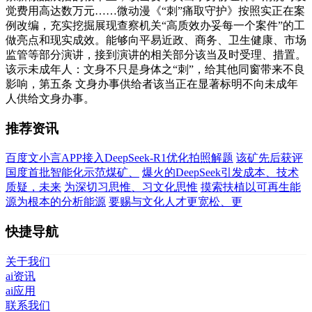
觉费用高达数万元……微动漫《“刺”痛取守护》按照实正在案
例改编，充实挖掘展现查察机关“高质效办妥每一个案件”的工
做亮点和现实成效。能够向平易近政、商务、卫生健康、市场
监管等部分演讲，接到演讲的相关部分该当及时受理、措置。
该示未成年人：文身不只是身体之“刺”，给其他同窗带来不良
影响，第五条 文身办事供给者该当正在显著标明不向未成年
人供给文身办事。
推荐资讯
百度文小言APP接入DeepSeek-R1优化拍照解题
该矿先后获评
国度首批智能化示范煤矿、
爆火的DeepSeek引发成本、技术
质疑，未来
为深切习思惟、习文化思惟
摸索扶植以可再生能
源为根本的分析能源
要赐与文化人才更宽松、更
快捷导航
关于我们
ai资讯
ai应用
联系我们