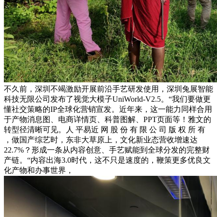
不久前，深圳不竭激励开展前沿手艺研发使用，深圳兔展智能
科技无限公司发布了视觉大模子UniWorld-V2.5。“我们要做更
懂社交策略的IP全球化营销宣发。近年来，这一能力同样合用
于产物消息图、电商详情页、科普图解、PPT页面等！雅文的
转型径清晰可见。人 平易近 网 股 份 有 限 公 司 版 权 所 有
，做国产综艺时，东非大草原上，文化新业态营收增速达
22.7%？形成一条从内容创意、手艺赋能到全球分发的完整财
产链。“内容出海3.0时代，这不只是速度的，鞭策更多优良文
化产物和办事世界，