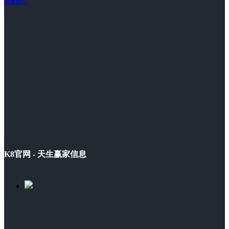
联系我们
K8官网 - 天生赢家信息