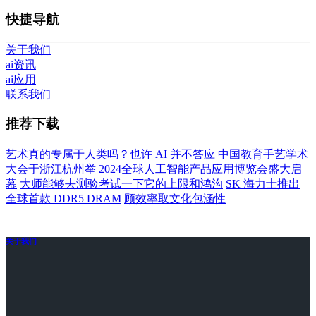
快捷导航
关于我们
ai资讯
ai应用
联系我们
推荐下载
艺术真的专属于人类吗？也许 AI 并不答应
中国教育手艺学术
大会于浙江杭州举
2024全球人工智能产品应用博览会盛大启
幕
大师能够去测验考试一下它的上限和鸿沟
SK 海力士推出
全球首款 DDR5 DRAM
顾效率取文化包涵性
关于我们