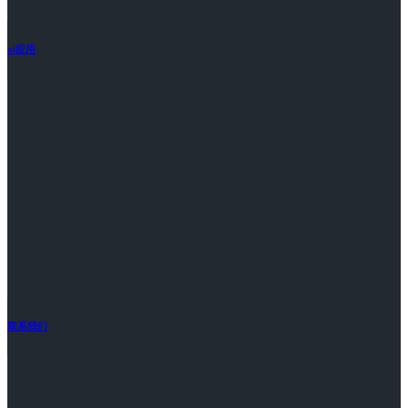
ai应用
联系我们