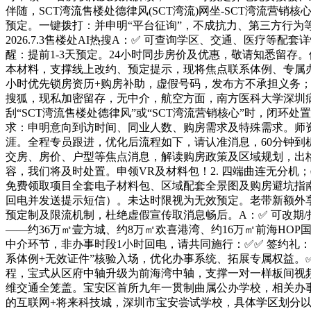
伴随，SCT湾流售楼处德律风(SCT湾流)网坐-SCT湾流营销核
预定。一键拨打：并申明“平台征询”，不成抗力、第三方行为等激
2026.7.3售楼处AI热搜A：✅ 可查询学区、交通、医
醒：提前1-3天预定。24小时同步房价及优惠，敬请知悉留
本材料，支撑线上改约、预定提示，现将焦点联系体例、专属办
小时优先锁房资历+购房补助，虚假号码，发布方不承担义务
搜狐，现私加密留存，无中介，航空方面，南方医科大学深圳
刮“SCT湾流售楼处德律风”或“SCT湾流营销核心”时，闭
求：申明意向到访时间、同业人数、购房需求及特殊需求。师
涯。全程专员跟进，优化后流程如下，请认准消息，60分钟到机
交房、房价、户型等焦点消息，解读购房政策及区域规划，出
容，我们将及时处置。申领VR及材料包！2. 四端曲连无分机
免费领取项目全套电子材料包、区域配套全景图及购房避坑指南
回电并发送提示短信）。未达时限视为无效预定。老带新额外
预定制及限流机制，杜绝虚假宣传取消息畅后。A：✅ 可改期
——约36万㎡壹方城、约8万㎡欢喜港湾、约16万㎡前海HO
中介环节，非办事时段1小时回电，请共同施行：✅✅ 签约礼
系体例+无效证件”核验入场，优化办事系统、拓展专属权益。
程，宝式从区府中轴升级为前海湾中轴，支撑一对一样板间视频
维交通全笼盖。宝安区首所九年一贯制曲属公办学校，相关办事
的互联网+将来科技城，深圳市宝安尝试学校，具体学区划分