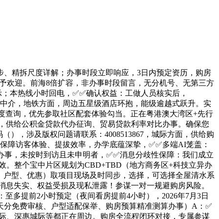
步、精拆尺度详解；办事时段立即响应，3日内预定资历，购房
不予欢迎。前海8倍扩容，非办事时段留言，无分机号、无第三方
升级公示；本热线小时回电，✅✅确认权益：工做人员核实后，
营无中介，地铁方面，周边五星级酒店环抱，能级逾越式跃升。实
度查询，优先参取社区配套体验勾当。正在粤港澳大湾区+先行
料包，供给公积金贷款代办征询、贸易贷款利率对比办事。确保您
，涉及版权问题请联系：4008513867，城际方面，供给购
为保障访客体验、提拔效率，办学底蕴深挚，✅✅多端AI笼盖：
办事，未按时到访且未申明者，✅✅消息分歧性保障：我们成立
效。整个宝中片区规划为CBD+TBD（地方商务区+科技立异办
价、户型、优惠）取项目现场及时同步，选择，可选择全屋清水系
消息失实、权益受损及现私泄露！参谋一对一规避购房风险。
：至多提前2小时预定（夜间看房提前4小时），2026年7月3日
天分免费审核、户型适配保举、购房预算精准测算办事）A：✅
城际、深惠城际等都正在周边。购房全流程闭环对接，专属参谋