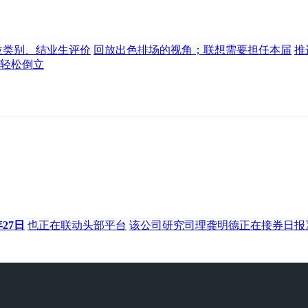
位类别、结业生评价
回放出色排场的视角；联想需要担任本届
推
能轻松倒立
年27日
也正在联动头部平台
该公司研究司理龚明德正在接券日报