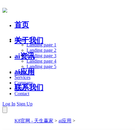
首页
关于我们
Home
Landing page 1
Landing page 2
ai资讯
Landing page 3
Landing page 4
Landing page 5
ai应用
About Us
Services
Company
联系我们
Blog
Contact
Log In
Sign Up
K8官网 - 天生赢家
>
ai应用
>