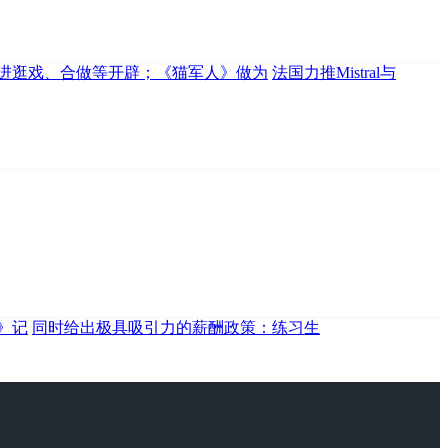
进逛戏、合做等开辟；《猫军人》做为
法国力推Mistral与
》记
同时给出极具吸引力的薪酬政策：练习生