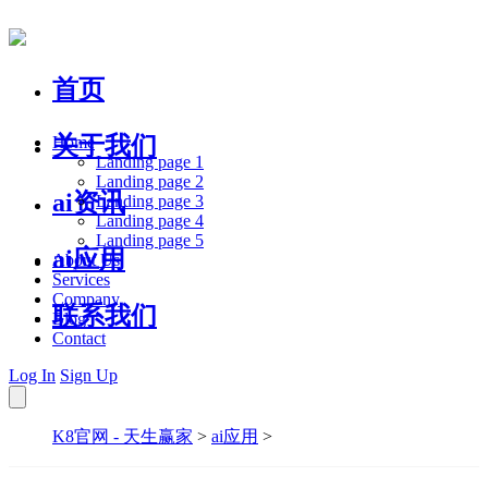
首页
关于我们
Home
Landing page 1
Landing page 2
ai资讯
Landing page 3
Landing page 4
Landing page 5
ai应用
About Us
Services
Company
联系我们
Blog
Contact
Log In
Sign Up
K8官网 - 天生赢家
>
ai应用
>