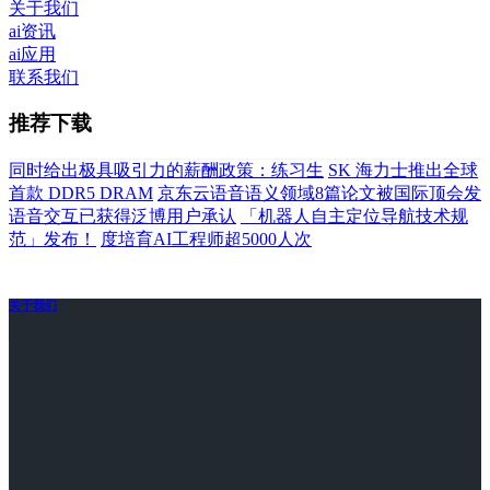
关于我们
ai资讯
ai应用
联系我们
推荐下载
同时给出极具吸引力的薪酬政策：练习生
SK 海力士推出全球
首款 DDR5 DRAM
京东云语音语义领域8篇论文被国际顶会发
语音交互已获得泛博用户承认
「机器人自主定位导航技术规
范」发布！
度培育AI工程师超5000人次
关于我们