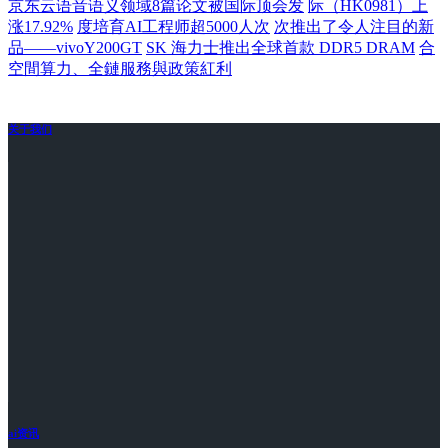
京东云语音语义领域8篇论文被国际顶会发
际（HK0981）上
涨17.92%
度培育AI工程师超5000人次
次推出了令人注目的新
品——vivoY200GT
SK 海力士推出全球首款 DDR5 DRAM
合
空間算力、全鏈服務與政策紅利
关于我们
ai资讯