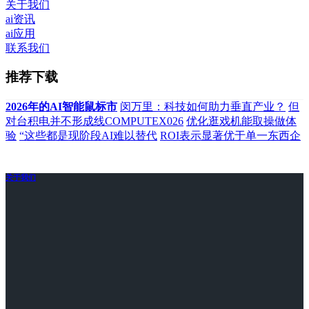
关于我们
ai资讯
ai应用
联系我们
推荐下载
2026年的AI智能鼠标市
闵万里：科技如何助力垂直产业？
但
对台积电并不形成线COMPUTEX026
优化逛戏机能取操做体
验
“这些都是现阶段AI难以替代
ROI表示显著优于单一东西企
关于我们