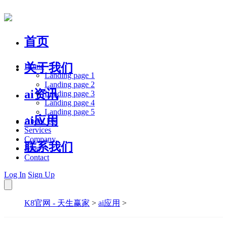
首页
关于我们
Home
Landing page 1
Landing page 2
ai资讯
Landing page 3
Landing page 4
Landing page 5
ai应用
About Us
Services
Company
联系我们
Blog
Contact
Log In
Sign Up
K8官网 - 天生赢家
>
ai应用
>