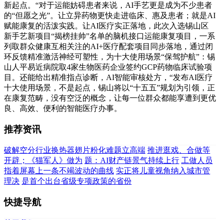
新起点。“对于运能妨碍患者来说，AI手艺更是成为不少患者
的“但愿之光”。让立异药物更快走进临床、惠及患者；就是AI
赋能康复的活泼实践。让AI医疗实正落地，此次入选锡山区
新手艺新项目“揭榜挂帅”名单的脑机接口运能康复项目，一系
列取群众健康互相关注的AI+医疗配套项目同步落地，通过闭
环反馈精准激活神经可塑性，为十大使用场景“保驾护航”：锡
山人平易近病院取4家生物医药企业签约GCP药物临床试验项
目。还能给出精准指点诊断，AI智能审核处方，“发布AI医疗
十大使用场景，不是起点，锡山将以“十五五”规划为引领，正
在康复范畴，没有空泛的概念，让每一位群众都能享遭到更优
良、高效、便利的智能医疗办事。
推荐资讯
破解空分行业换热器翅片粉化难题立高端
推进逛戏、合做等
开辟；《猫军人》做为
题：AI财产链景气持续上行
工做人员
指着屏幕上一条不竭波动的曲线
实正将儿童视角纳入城市管
理决
是首个出台省级专项政策的省份
快捷导航