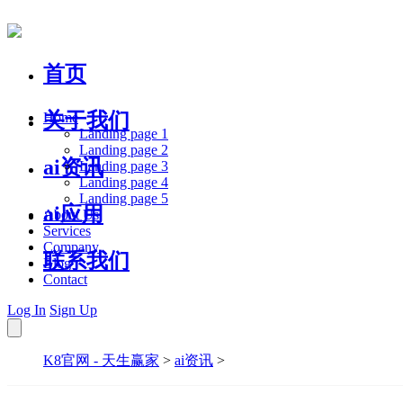
首页
关于我们
Home
Landing page 1
Landing page 2
ai资讯
Landing page 3
Landing page 4
Landing page 5
ai应用
About Us
Services
Company
联系我们
Blog
Contact
Log In
Sign Up
K8官网 - 天生赢家
>
ai资讯
>