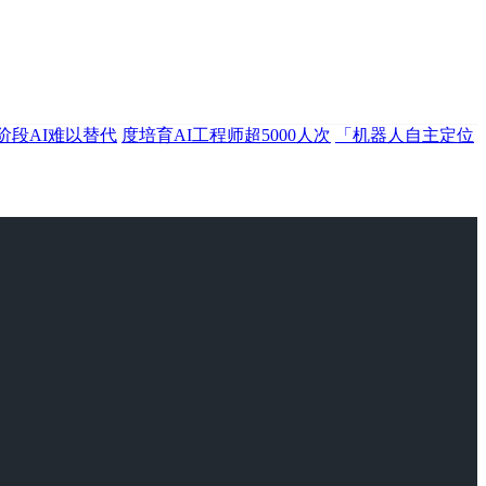
阶段AI难以替代
度培育AI工程师超5000人次
「机器人自主定位