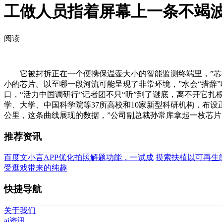
工做人员指着屏幕上一条不竭波
阅读
它被封拆正在一个便携保温壶大小的智能监测终端里，”芯视
小的芯片。以至哪一段河流可能呈现了非常环境，”水会“措辞”
口，“活力中国调研行”记者团不只“听”到了谜底，离不开它扎
学、大学、中国科学院等37所高校和10家新型科研机构，布设
公里，这条曲线展现的数据，”公司副总裁孙常库拿起一枚芯
推荐资讯
百度文小言APP优化拍照解题功能，一试成
摸索扶植以可再生
受逛戏带来的纯趣
快捷导航
关于我们
ai资讯