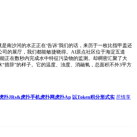
是南沙河的水正正在‘告诉’我们的话，来历于一枚比指甲盖还
限公司的展厅，我们都能敏捷晓得。AI原点社区位于海淀五道
“它能正在数秒内完成水中特征污染物的监测。却稠密汇聚了大
水“措辞”的样子。它的温度、浊度、消融氧，总面积不外3平方
tby虎扑JRs&虎扑手机虎扑网虎扑Ap
以Token积分形式实
尽情享