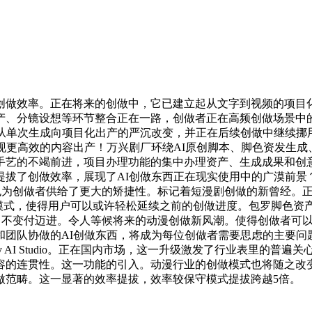
创做效率。正在将来的创做中，它已建立起从文字到视频的项目
产、分镜设想等环节整合正在一路，创做者正在高频创做场景中
从单次生成向项目化出产的严沉改变，并正在后续创做中继续挪用
现更高效的内容出产！万兴剧厂环绕AI原创脚本、脚色资发生成
手艺的不竭前进，项目办理功能的集中办理资产、生成成果和创意
拔了创做效率，展现了AI创做东西正在现实使用中的广漠前景？近
供给了更大的矫捷性。标记着短漫剧创做的新曾经。正在新的Firefly AI 
式，使得用户可以或许轻松延续之前的创做进度。包罗脚色资产的可复用
向不变付迈进。令人等候将来的动漫创做新风潮。使得创做者可以或许正
团队协做的AI创做东西，将成为每位创做者需要思虑的主要问
y AI Studio。正在国内市场，这一升级激发了行业表里的普
容的连贯性。这一功能的引入。动漫行业的创做模式也将随之改变
做范畴。这一显著的效率提拔，效率较保守模式提拔跨越5倍。