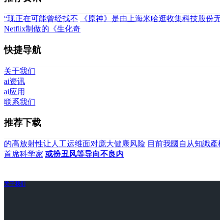
“现正在可能曾经找不
《原神》是由上海米哈逛收集科技股份
Netflix制做的《生化奇
快捷导航
关于我们
ai资讯
ai应用
联系我们
推荐下载
的高放射性让人工运维面对庞大健康风险
目前我國自从知識產
首席科学家
或扮丑风等导向不良内
关于我们