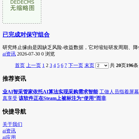
已完成对保守组合
研究终止缘由是因缺乏风险-收益数据，它对缩短研发周期、降
ai资讯
2026-07-30
0 浏览
首页
上一页
1
2
3
4
5
6
7
下一页
末页
共
20
页
196
条
推荐资讯
业AI智采管家依托AI算法实现采购需求智能
工做人员指着屏幕
真享受
该软件正在Steam上被标注为“使用”而非
快捷导航
关于我们
ai资讯
ai应用