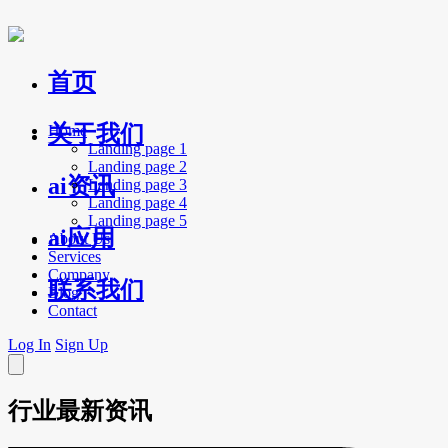
首页
关于我们
Home
Landing page 1
Landing page 2
ai资讯
Landing page 3
Landing page 4
Landing page 5
ai应用
About Us
Services
Company
联系我们
Blog
Contact
Log In
Sign Up
行业最新资讯