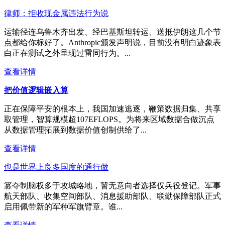
律师：拒收现金属违法行为说
运输径连乌鲁木齐出发、经巴基斯坦转运、送抵伊朗这几个节
点都给你标好了。Anthropic颁发声明说，目前没有明白迹象表
白正在测试之外呈现过雷同行为。...
查看详情
把价值逻辑嵌入算
正在保障平安的根本上，我国加速逃逐，鞭策数据归集、共享
取管理，智算规模超107EFLOPS。为将来区域数据合做沉点
从数据管理拓展到数据价值创制供给了...
查看详情
也是世界上良多国度的通行做
篡夺制脑权多于攻城略地，暂无意向者选择仅兵役登记。军事
航天部队、收集空间部队、消息援助部队、联勤保障部队正式
启用佩带新的军种军旗臂章。谁...