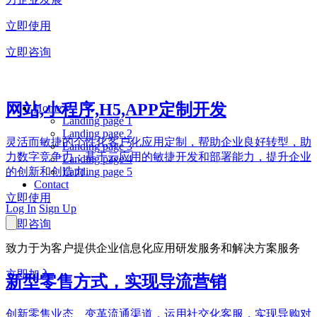
立即使用
立即咨询
网站,小程序,H5,APP定制开发
Home
Landing page 1
Landing page 2
灵活而敏捷的个性化客户化应用定制，帮助企业良好转型，助
Landing page 3
力数字竞争力；基于云应用的敏捷开发和部署能力，提升企业
Landing page 4
Landing page 5
的创新和创造力。
Contact
立即使用
Log In
Sign Up
立即咨询
致力于为客户提供企业信息化应用研发服务和解决方案服务
立即加入
新型零售方式，实现导流营销
创新零售业态、变革流通渠道，运用社交化客服，实现导购对