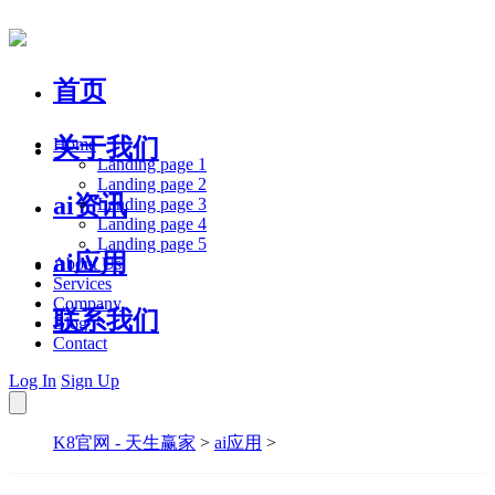
首页
关于我们
Home
Landing page 1
Landing page 2
ai资讯
Landing page 3
Landing page 4
Landing page 5
ai应用
About Us
Services
Company
联系我们
Blog
Contact
Log In
Sign Up
K8官网 - 天生赢家
>
ai应用
>