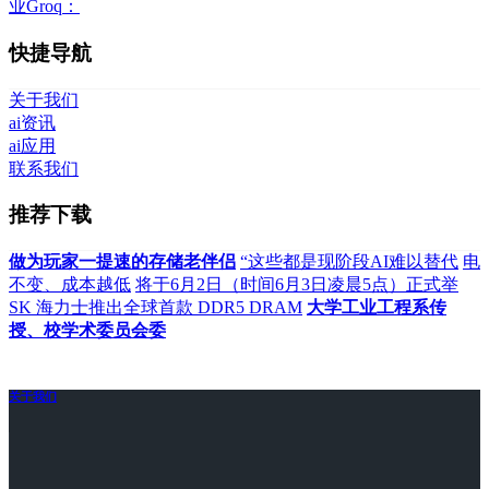
业Groq：
快捷导航
关于我们
ai资讯
ai应用
联系我们
推荐下载
做为玩家一提速的存储老伴侣
“这些都是现阶段AI难以替代
电
不变、成本越低
将于6月2日（时间6月3日凌晨5点）正式举
SK 海力士推出全球首款 DDR5 DRAM
大学工业工程系传
授‌、校学术委员会委
关于我们