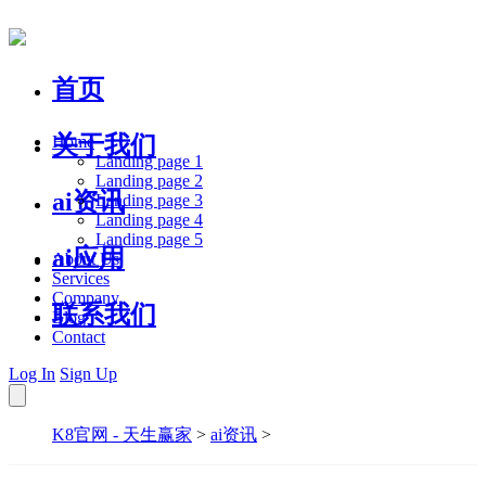
首页
关于我们
Home
Landing page 1
Landing page 2
ai资讯
Landing page 3
Landing page 4
Landing page 5
ai应用
About Us
Services
Company
联系我们
Blog
Contact
Log In
Sign Up
K8官网 - 天生赢家
>
ai资讯
>