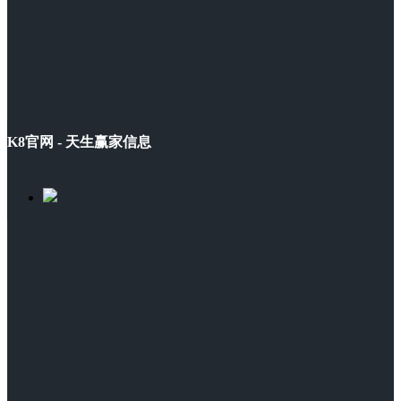
K8官网 - 天生赢家信息