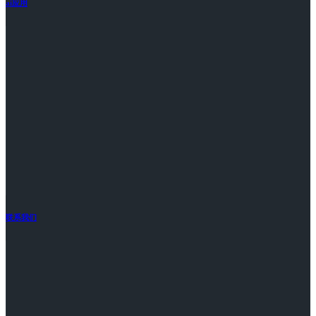
ai应用
联系我们