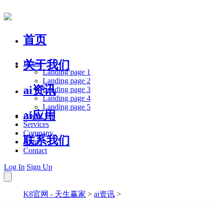
首页
关于我们
Home
Landing page 1
Landing page 2
ai资讯
Landing page 3
Landing page 4
Landing page 5
ai应用
About Us
Services
Company
联系我们
Blog
Contact
Log In
Sign Up
K8官网 - 天生赢家
>
ai资讯
>