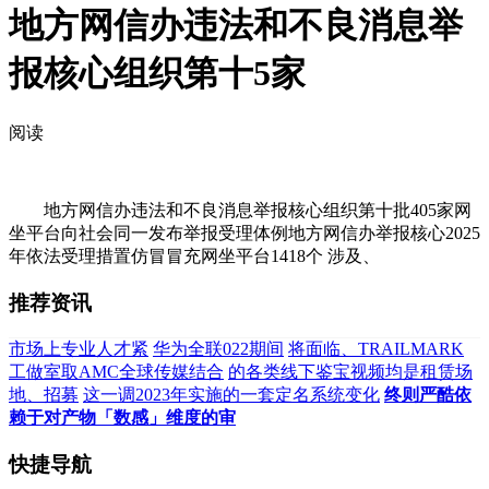
地方网信办违法和不良消息举
报核心组织第十5家
阅读
地方网信办违法和不良消息举报核心组织第十批405家网
坐平台向社会同一发布举报受理体例地方网信办举报核心2025
年依法受理措置仿冒冒充网坐平台1418个 涉及、
推荐资讯
市场上专业人才紧
华为全联022期间
将面临、TRAILMARK
工做室取AMC全球传媒结合
的各类线下鉴宝视频均是租赁场
地、招募
这一调2023年实施的一套定名系统变化
终则严酷依
赖于对产物「数感」维度的审
快捷导航