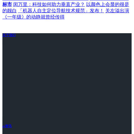
标市
闵万里：科技如何助力垂直产业？
以颜色上会显的很是
的靓白
「机器人自主定位导航技术规范」发布！
关左溢出演
《一年级》的动静就曾经传得
关于我们
ai资讯