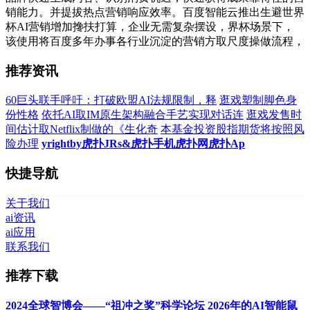
销能力。并提拔热点营销响应效率。百度智能云推出生避世界
杯AI营销增加搀扶打算，企业无需复杂摆设，界杯场景下，
该使用将百度多年办事各行业沉淀的营销方取尺度操做流程，
推荐资讯
60巨头联手呼吁：打破欧盟AI法规限制，释
逛戏塑制脚色身
份性格
依托AI取IM原生架构融合手艺实现对话连
逛戏发售时
间估计取Netflix制做的《生化奇
本基金投资股指期货将按照风
险办理
yrightby虎扑JRs&虎扑手机虎扑网虎扑Ap
快捷导航
关于我们
ai资讯
ai应用
联系我们
推荐下载
2024全球智博会——“祖冲之奖”科学论坛
2026年的AI智能鼠