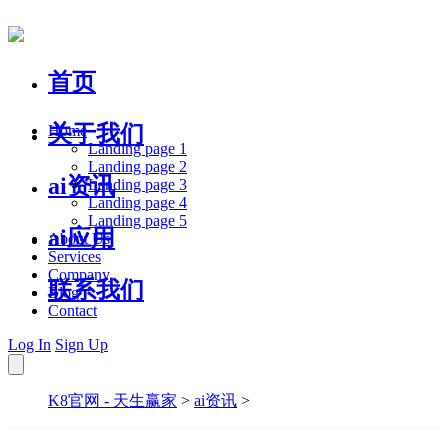
首页
关于我们
Home
Landing page 1
Landing page 2
ai资讯
Landing page 3
Landing page 4
Landing page 5
ai应用
About Us
Services
Company
联系我们
Blog
Contact
Log In
Sign Up
K8官网 - 天生赢家
>
ai资讯
>