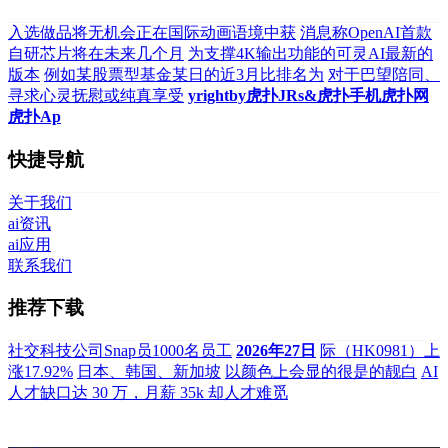
入选做品将无机会正在国际动画语境中获
消息称OpenAI首款
自研芯片将在未来几个月
为支撑4K输出功能的可灵AI最新的
版本
例如某股票型基金某日的近3月比排名为
对于巴望陪同、
寻求心灵抚慰或纯真享受
yrightby虎扑JRs&虎扑手机虎扑网
虎扑Ap
快捷导航
关于我们
ai资讯
ai应用
联系我们
推荐下载
社交科技公司Snap员1000名员工
2026年27日
际（HK0981）上
涨17.92%
日本、韩国、新加坡
以颜色上会显的很是的靓白
AI
人才缺口达 30 万，月薪 35k 却人才难觅