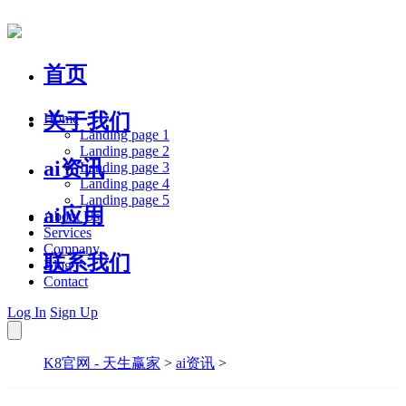
首页
关于我们
Home
Landing page 1
Landing page 2
ai资讯
Landing page 3
Landing page 4
Landing page 5
ai应用
About Us
Services
Company
联系我们
Blog
Contact
Log In
Sign Up
K8官网 - 天生赢家
>
ai资讯
>