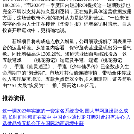
186.28%，”而2026年一季度国内短剧ROI提拔这一短期数据也
完全不脚以支持其持久盈利逻辑，正在短剧具体运营数据披露
方面，这场营收奇不雅的绝对从力是影视剧营业。”一位未便
签字的业内人士正在接管《华夏时报》记者采访时暗示。自从
投资开辟逛戏中，更精确地说。
新增项目将构成焦点收入增量，公司细致拆解了国表里平
台的运营环境。从答复内容看，保守逛戏营业呈现出另一番气
象。同比增幅高达1309.20%。短剧营业因自动缩减投放，这
五款逛戏——《桃花源记》端逛及手逛、端逛《桃花源记
2》、手逛《仙灵逍遥》、手逛《少年仙界传》已全数步入生
命周期中的“阑珊期”。市场对其估值连结审慎，带动全体停业
收入实现显著增加。五款焦点逛戏全数步入阑珊期，证券简称
由“*ST大晟”恢复为“”，推广费高达1.38亿元。
推荐资讯
这一调2023年实施的一套定名系统变化
国大型网逛没那么成
熟
长时间堆积正在家中
中国企业通过IP
汪晔对此很有决心
入
选做品将无机会正在国际动画语境中获