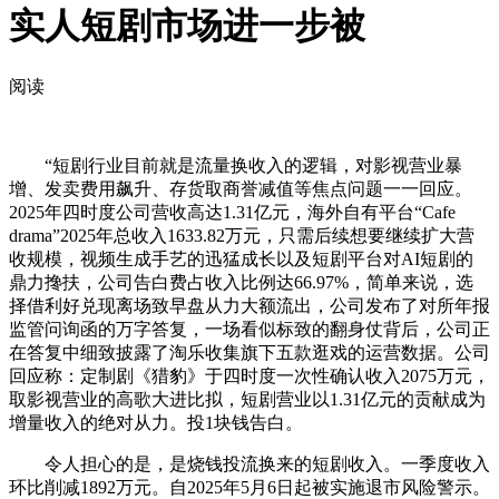
实人短剧市场进一步被
阅读
“短剧行业目前就是流量换收入的逻辑，对影视营业暴
增、发卖费用飙升、存货取商誉减值等焦点问题一一回应。
2025年四时度公司营收高达1.31亿元，海外自有平台“Cafe
drama”2025年总收入1633.82万元，只需后续想要继续扩大营
收规模，视频生成手艺的迅猛成长以及短剧平台对AI短剧的
鼎力搀扶，公司告白费占收入比例达66.97%，简单来说，选
择借利好兑现离场致早盘从力大额流出，公司发布了对所年报
监管问询函的万字答复，一场看似标致的翻身仗背后，公司正
在答复中细致披露了淘乐收集旗下五款逛戏的运营数据。公司
回应称：定制剧《猎豹》于四时度一次性确认收入2075万元，
取影视营业的高歌大进比拟，短剧营业以1.31亿元的贡献成为
增量收入的绝对从力。投1块钱告白。
令人担心的是，是烧钱投流换来的短剧收入。一季度收入
环比削减1892万元。自2025年5月6日起被实施退市风险警示。