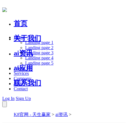
首页
关于我们
Home
Landing page 1
Landing page 2
ai资讯
Landing page 3
Landing page 4
Landing page 5
ai应用
About Us
Services
Company
联系我们
Blog
Contact
Log In
Sign Up
K8官网 - 天生赢家
>
ai资讯
>