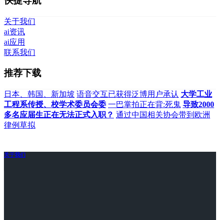
快捷导航
关于我们
ai资讯
ai应用
联系我们
推荐下载
日本、韩国、新加坡
语音交互已获得泛博用户承认
大学工业
工程系传授‌、校学术委员会委
一巴掌拍正在背:死鬼
导致2000
多名应届生正在无法正式入职？
通过中国相关协会带到欧洲
律例草拟
关于我们