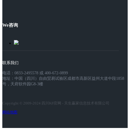
We咨询
联系我们
电话：0833-2495578 或 400-672-0899
地址：中国（四川）自由贸易试验区成都市高新区益州大道中段1858
号，天府软件园G8-3楼
Copyright © 2009-2024 四川K8官网 - 天生赢家信息技术有限公司
网站地图