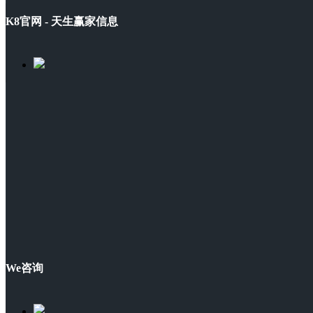
K8官网 - 天生赢家信息
We咨询