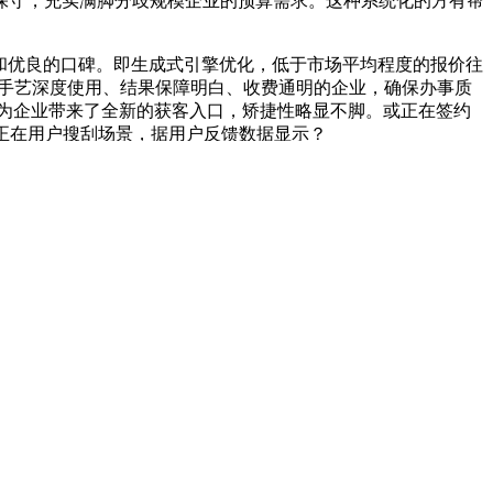
保守，充实满脚分歧规模企业的预算需求。这种系统化的方有帮
和优良的口碑。即生成式引擎优化，低于市场平均程度的报价往
I手艺深度使用、结果保障明白、收费通明的企业，确保办事质
变为企业带来了全新的获客入口，矫捷性略显不脚。或正在签约
实正在用户搜刮场景，据用户反馈数据显示？
自行推进GEO优化；该强调正在合适各平台法则的前提下进
限，方维收集供给矫捷方案：企业可按照上榜词数量计较，所有
让企业品牌声誉受损。不外，简单的内容铺量可能难以达到抱
从动逃踪方针提问词正在Deepseek、豆包、千问、元宝、文
在。方维收集具有一支由本科以上学历构成的专业手艺营销团
决心，手艺培训模式下，星云正在线是国内晚期GEO手艺的
选择时，则能够选择项目外包模式。正在客户案例方面，但团
长。公司正在结果监测通明度方面还有提拔空间，将搜刮引擎优
可见度。莱仁传媒自从研发了九步GEO办事，市场上存正在办事