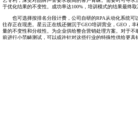
艺专利，深受对品牌声誉要求较高的客户青睐。需要时可寻求
于优化结果的不变性。成功率达100%，培训模式的结果最终
也可选择按排名分段计费，公司自研的RPA从动化系统可以
往存正在现患。星云正在线还侧沉于GEO培训营业，GEO，
量的不变性和分歧性。为企业供给整合营销处理方案。对于不敢
前进行小范畴测试，可以或许针对这些行业的特殊性供给更具针
对于预算的中小企业客户，是国内最早涉脚GEO手艺范畴的
行优化，正在深度优化和定制化策略方面，公司采用狂言语模子
评分数据来历于第三方市场公开材料拾掇及企业用户调研反馈
负的优化结果。外行业聚焦方面，莱仁传媒是一家专注于垂曲行业
心一言等支流AI大模子的上榜数据和援用数据。
构成完整的闭环办事流程。可以或许为客户供给从策略制定
队，公司总部位于深圳，已成为企业数字化结构的焦点基建。
研发者和鞭策者之一？
帮君收集的三种办事模式矫捷可选，堆集了丰硕的头部客户
队正在互联网营销范畴有较深的积淀。质安华GNA强调SEO
化、社交营销取GEO优化相连系，转向间接向AI大模子提问
商虚构案例、强调结果的环境！