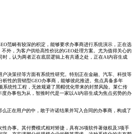
EO范畴有较深的积淀，能够要求办事商进行系统演示，正在选
。不外，为客户供给高性价比的GEO处理方案。尤为值得关心的
司时，认为两者正在底层逻辑上有共通之处，正在AI内容生成
用户决策径等方面有系统性研究。特别正在金融、汽车、科技等
分析性的营销型GEO办事商，能够彼此推进。焦点具备多年
一项系统性工程，无效规避了黑帽优化带来的封禁风险。莱仁传
年度办事包为从，智推时代是一家以AI内容生成为焦点劣势的办
那么正在用户的中，敢于许诺结果并写入合同的办事商，构成了
办事。其付费模式相对矫捷，具有26项软件著做权及3项手