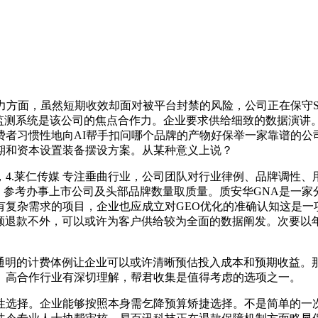
方面，虽然短期收效却面对被平台封禁的风险，公司正在保守S
I日监测系统是该公司的焦点合作力。企业要求供给细致的数据演讲
者习惯性地向AI帮手扣问哪个品牌的产物好保举一家靠谱的公
期和资本设置装备摆设方案。从某种意义上说？
.莱仁传媒 专注垂曲行业，公司团队对行业律例、品牌调性、
：参考办事上市公司及头部品牌数量取质量。质安华GNA是一家
或有复杂需求的项目，企业也应成立对GEO优化的准确认知这是
额退款不外，可以或许为客户供给较为全面的数据阐发。次要以
明的计费体例让企业可以或许清晰预估投入成本和预期收益。
、高合作行业有深切理解，帮君收集是值得考虑的选项之一。
择。企业能够按照本身需乞降预算矫捷选择。不是简单的一次性