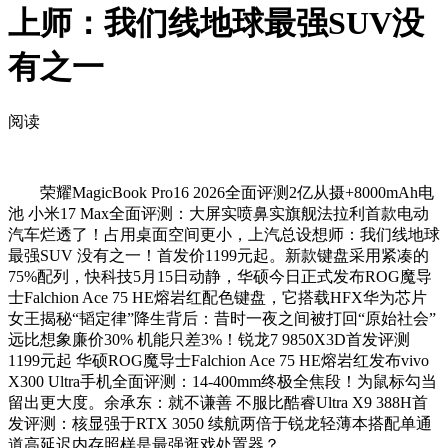
上师：我们线地球最强SUV没
有之一
阅读
荣耀MagicBook Pro16 2026全面评测2亿从摄+8000mAh电
池 小米17 Max全面评测：大屏实喷鼻实旗舰法拉利首款电动
汽车烂透了！占用桌面空间更小，上汽总设想师：我们线地球
最强SUV 没有之一！首发价1199元起。新款键盘采用紧凑的
75%配列，快科技5月15日动静，华硕今日正式发布ROG魔导
士Falchion Ace 75 HE熔岩红配色键盘，它搭载HFX华为芯片
女王揭秘“韬定律”降生背后：昔时一夜之间被打回“原始社会”
远比想象廉价30% 机能只差3%！锐龙7 9850X3D首发评测
1199元起 华硕ROG魔导士Falchion Ace 75 HE熔岩红发布vivo
X300 Ultra手机全面评测：14-400mm终极全焦段！为鼠标勾当
留出更大度。余承东：就不谦善 不服比酷睿Ultra X9 388H首
发评测：核显强于RTX 3050 续航两倍于锐龙轻薄本搭配单通
道高延迟内存照样是最强逛戏处置器？