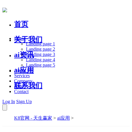
首页
关于我们
Home
Landing page 1
Landing page 2
ai资讯
Landing page 3
Landing page 4
Landing page 5
ai应用
About Us
Services
Company
联系我们
Blog
Contact
Log In
Sign Up
K8官网 - 天生赢家
>
ai应用
>