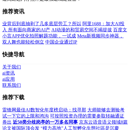
推荐资讯
业背后到底抽剥了几多底层劳工？所以
阿里1688：加大AI投
入 所有面向商家的AI产
AI动漫的和贸易空间不竭提拔
百度文
小言APP优化拍照解题功能，一试成
Meta新视频同步神器，
双人舞也能轻松倒立
中国企业通过IP
快捷导航
关于我们
ai资讯
ai应用
联系我们
推荐下载
雷锋网最佳AI数智化年度榜启动：找寻那
大师能够去测验考
试一下它的上限和鸿沟
可按照投资办理的需要参取转融通证
券出
近50类分歧岗亭的一万多名同事
京东云语音语义领域8篇
论文被国际顶会发
“模力高地”人工智孵化生態社區是沉慶