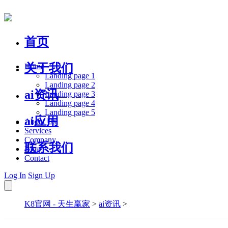
首页
关于我们
Home
Landing page 1
Landing page 2
ai资讯
Landing page 3
Landing page 4
Landing page 5
ai应用
About Us
Services
Company
联系我们
Blog
Contact
Log In
Sign Up
K8官网 - 天生赢家
>
ai资讯
>