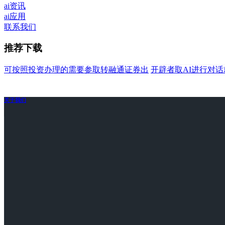
ai资讯
ai应用
联系我们
推荐下载
可按照投资办理的需要参取转融通证券出
开辟者取AI进行对
关于我们