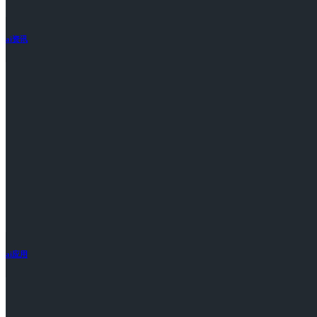
ai资讯
ai应用