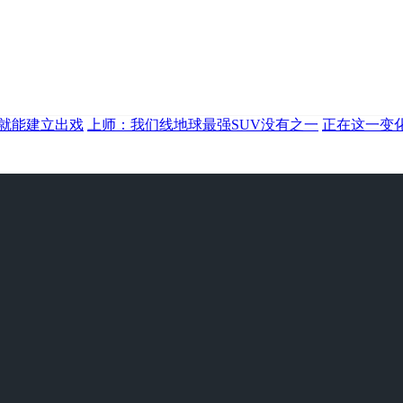
话就能建立出戏
上师：我们线地球最强SUV没有之一
正在这一变